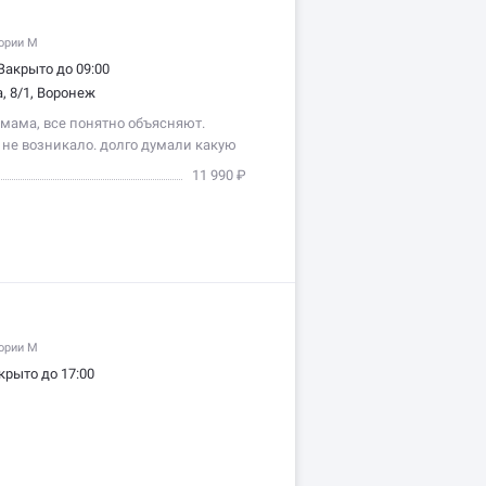
гории M
Закрыто до 09:00
, 8/1, Воронеж
 мама, все понятно объясняют.
 не возникало. долго думали какую
ились на этой и не пожелели!
11 990 ₽
строгий, но опытный и правильный,
гории M
крыто до 17:00