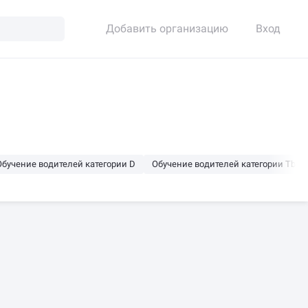
Добавить организацию
Вход
Обучение водителей категории D
Обучение водителей категории Tb
уточно
Открыто сейчас
Будет открыто ещё 2 часа