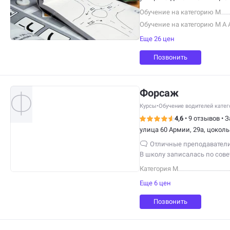
Обучение на категорию M
Обучение на категорию M А 
Еще 26 цен
Позвонить
Форсаж
Курсы
•
Обучение водителей кате
4,6
•
9 отзывов
•
З
улица 60 Армии, 29а, цокол
Отличные преподаватели
В школу записалась по сове
советую!
Категория М
Еще 6 цен
Позвонить