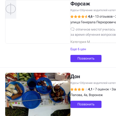
Форсаж
Курсы
•
Обучение водителей кате
4,6
•
13 отзывов
•
улица Генерала Перхоровича
отличное место! училась
за время обучения вопросов
автошколу выбрать, останов
Категория М
советую!инструктор в меру 
Еще 6 цен
так и хочется ещё…
Позвонить
Дон
Курсы
•
Обучение водителей кате
4,1
•
7 оценок
•
За
Папова, 4а, Воронеж
Позвонить