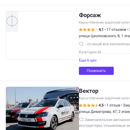
Форсаж
Курсы
•
Обучение водителей кате
4,1
•
17 отзывов
•
улица Циолковского, 8, 1 эт
…со мной все непонятны
Категория М
Еще 6 цен
Позвонить
Вектор
Курсы
•
Обучение водителей кате
4,5
•
1 отзыв
•
Зак
улица Димитрова, 47, 2 этаж
Замечательная автошкол
инструкторы, отзывчивые м