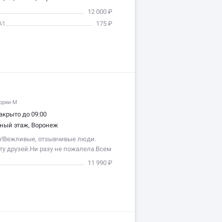
12 000 ₽
А1
175 ₽
гории M
акрыто до 09:00
ьный этаж, Воронеж
!Вежливые, отзывчивые люди.
ту друзей.Ни разу не пожалела.Всем
11 990 ₽