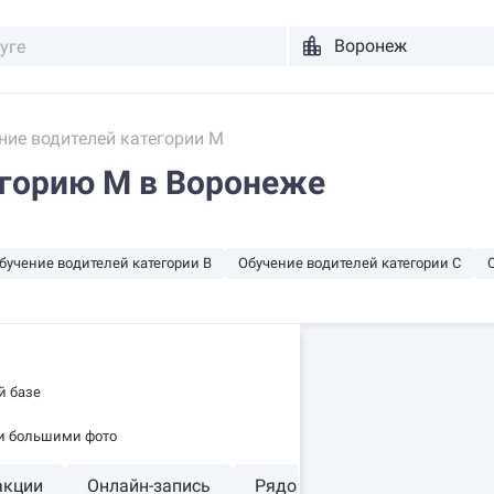
ние водителей категории M
егорию M в Воронеже
бучение водителей категории В
Обучение водителей категории C
й базе
 и большими фото
акции
Онлайн-запись
Рядом со мной
Круглос