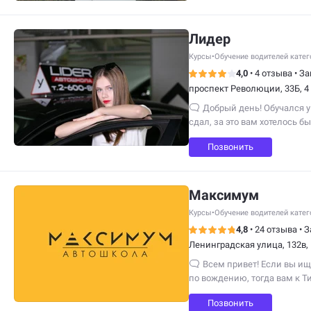
Лидер
Курсы
•
Обучение водителей кате
4,0
•
4 отзыва
•
За
проспект Революции, 33Б, 4
Добрый день! Обучался у
сдал, за это вам хотелось б
Инструкторам отдельное спа
Позвонить
и понятливо, а главное спок
в некоторых других…
Максимум
Курсы
•
Обучение водителей кате
4,8
•
24 отзыва
•
З
Ленинградская улица, 132в, 
Всем привет! Если вы ищ
по вождению, тогда вам к Т
терпением. Подготавливает
Позвонить