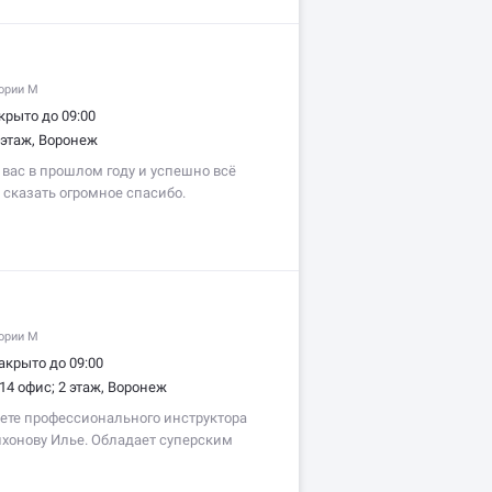
гории M
крыто до 09:00
 этаж, Воронеж
 вас в прошлом году и успешно всё
ы сказать огромное спасибо.
сибо вы лучшее, всё отлично
ойно объясняют не кричат, как
гории M
акрыто до 09:00
14 офис; 2 этаж, Воронеж
ете профессионального инструктора
ихонову Илье. Обладает суперским
 не…