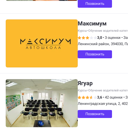
Позвонить
Максимум
Курсы
•
Обучение водителей кате
3,0
•
3 оценки
•
За
Ленинский район, 394030, П
Позвонить
Ягуар
Курсы
•
Обучение водителей кате
3,6
•
42 оценки
•
З
Ленинградская улица, 2, 402
Позвонить