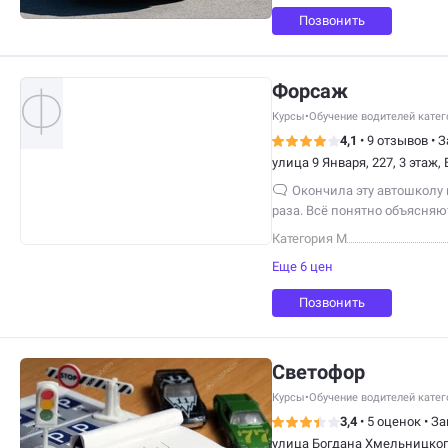
за обучение
Позвонить
Форсаж
Курсы
•
Обучение водителей кате
4,1
•
9 отзывов
•
З
улица 9 Января, 227, 3 этаж,
Окончила эту автошколу и
раза. Всё понятно объясняют
Категория М
Еще 6 цен
Позвонить
Светофор
Курсы
•
Обучение водителей кате
3,4
•
5 оценок
•
За
улица Богдана Хмельницкого