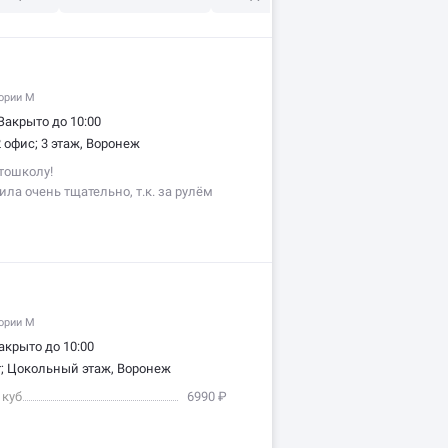
гории M
Закрыто до 10:00
 офис; 3 этаж, Воронеж
тошколу!
ла очень тщательно, т.к. за рулëм
и задача была с первого дня
нького ребëнка. И мой выбор — пал
гории M
акрыто до 10:00
т; Цокольный этаж, Воронеж
 куб
6990 ₽