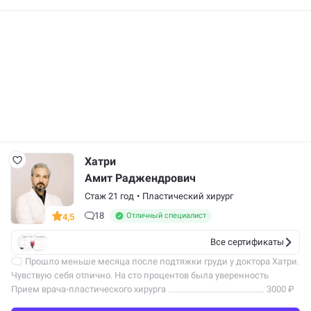
Хатри
Амит Раджендрович
Стаж 21 год
•
Пластический хирург
18
Отличный специалист
4,5
Все сертификаты
Прошло меньше месяца после подтяжки груди у доктора Хатри.
Чувствую себя отлично. На сто процентов была уверенность
во враче и клинике, не ошиблась. Профессионально сделали меня
Прием врача-пластического хирурга
3000 ₽
счастливой,…