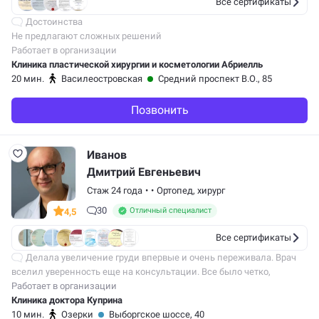
Все сертификаты
Достоинства
Не предлагают сложных решений
Работает в организации
Недостатки
Клиника пластической хирургии и косметологии Абриелль
Нет!
20 мин.
Василеостровская
Средний проспект В.О., 85
Комментарий
Позвонить
Делала у Протасова сужение талии (удаление нижних ребер мне
не предлагали, просто липосакция и утяжка мягких тканей).
Эффект…
Иванов
Дмитрий Евгеньевич
Стаж 24 года
•
•
Ортопед
,
хирург
30
Отличный специалист
4,5
Все сертификаты
Делала увеличение груди впервые и очень переживала. Врач
вселил уверенность еще на консультации. Все было четко,
профессионально, без лишних обещаний. Результат получился
Работает в организации
очень гармоничным: грудь…
Клиника доктора Куприна
10 мин.
Озерки
Выборгское шоссе, 40