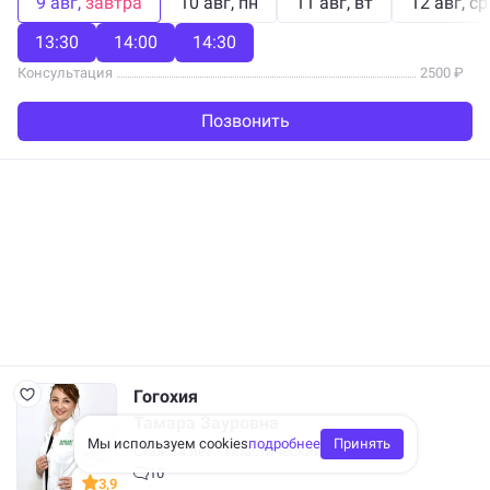
9 авг
завтра
10 авг
пн
11 авг
вт
12 авг
ср
13:30
14:00
14:30
Консультация
2500 ₽
Позвонить
Гогохия
Тамара Зауровна
Мы используем cookies
подробнее
Принять
Стаж 14 лет
•
Пластический хирург
10
3,9