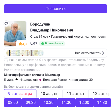
Позвонить
Бородулин
Владимир Николаевич
Стаж 39 лет
•
Пластический хирург
,
челюстно-лицево
17
Большой стаж
4,3
Все сертификаты
Наша семья хотела бы выразить признательность Владимиру
Николаевичу за профессионализм и доброе отношение к нашему
сыну, которому доктор делал отопластику. Операция прошла
Работает в организации
успешно и очень быстро,…
Многопрофильная клиника Медильер
5 мин.
Чкаловская
Большая Разночинная улица, 30
Выберите дату и время записи онлайн
9 авг
завтра
10 авг
пн
11 авг
вт
12 авг
ср
08:00
09:30
10:30
11:30
12:00
14:30