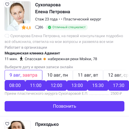
Сухопарова
Елена Петровна
Стаж 23 года
•
•
Пластический хирург
86
Отличный специалист
4,8
Сухопарова Елена Петровна, на первой консультации подробно
всё объяснила, ответила на мои вопросы и развеяла все мои
страхи. Сама операция прошла отлично, в клинике окружили
Работает в организации
заботой и вниманием....
Медицинская клиника Адамант
11 мин.
Спасская
набережная реки Мойки, 78
Выберите дату и время записи онлайн
9 авг
завтра
10 авг
пн
11 авг
вт
12 авг
ср
08:00
11:00
12:00
13:00
15:30
17:30
Прием пластического хирурга Сухопаровой Е.П.
2500 ₽
Позвонить
Приходько