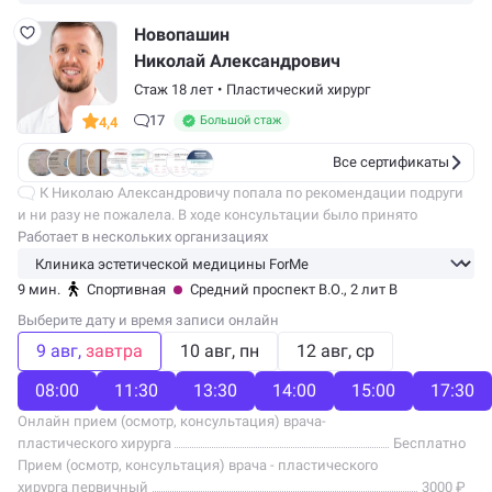
Новопашин
Николай Александрович
Стаж 18 лет
•
Пластический хирург
17
Большой стаж
4,4
Все сертификаты
К Николаю Александровичу попала по рекомендации подруги
и ни разу не пожалела. В ходе консультации было принято
решение подтяжки нижней части лица и подбородка (моя давняя
Работает в нескольких организациях
мечта). После…
9 мин.
Спортивная
Средний проспект В.О., 2 лит В
Выберите дату и время записи онлайн
9 авг
завтра
10 авг
пн
12 авг
ср
08:00
11:30
13:30
14:00
15:00
17:30
Онлайн прием (осмотр, консультация) врача-
пластического хирурга
Бесплатно
Прием (осмотр, консультация) врача - пластического
хирурга первичный
3000 ₽