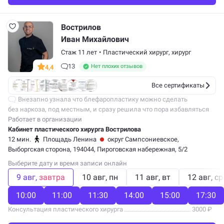
Вострилов
Иван Михайлович
Стаж 11 лет
•
Пластический хирург
,
хирург
13
Нет плохих отзывов
4,4
Все сертификаты
Внезапно узнала что блефаропластику можно сделать
без наркоза, под местным, и сразу решила что пора избавляться
от давно раздражающих меня растянутых и анатомически
Работает в организации
нависших век (никогда не…
Кабинет пластического хирурга Вострилова
12 мин.
Площадь Ленина
округ Сампсониевское,
Выборгская сторона, 194044, Пироговская набережная, 5/2
Выберите дату и время записи онлайн
9 авг
завтра
10 авг
пн
11 авг
вт
12 авг
ср
10:00
11:00
11:30
14:00
15:00
17:30
Консультация пластического хирурга
3000 ₽