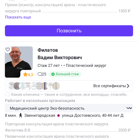
Прием (осмотр, консультация) врача - пластического
хирурга повторный
1500 ₽
Показать еще
Позвонить
Филатов
Вадим Викторович
Стаж 27 лет
•
•
Пластический хирург
25
Большой стаж
4,3
Все сертификаты
Какая клиника — такие и сотрудники, все молодцы, спасибо.
Работает в нескольких организациях
8 мин.
Звенигородская
улица Достоевского, 40-44 лит Д
Повторная консультация врача пластического хирурга
Филатова В.В.
2000 ₽
Первичная консультация врача пластического хирурга