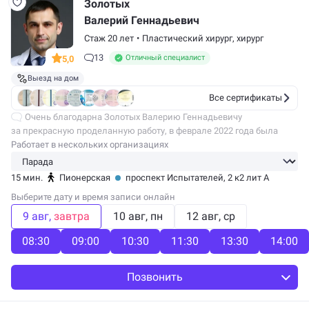
Золотых
Валерий Геннадьевич
Стаж 20 лет
•
Пластический хирург
,
хирург
13
Отличный специалист
5,0
Выезд на дом
Все сертификаты
Очень благодарна Золотых Валерию Геннадьевичу
за прекрасную проделанную работу, в феврале 2022 года была
проведена маммопластика с якорной подтяжкой, результатом
Работает в нескольких организациях
очень довольна. До сих пор не могу…
15 мин.
Пионерская
проспект Испытателей, 2 к2 лит А
Выберите дату и время записи онлайн
9 авг
завтра
10 авг
пн
12 авг
ср
08:30
09:00
10:30
11:30
13:30
14:00
Позвонить