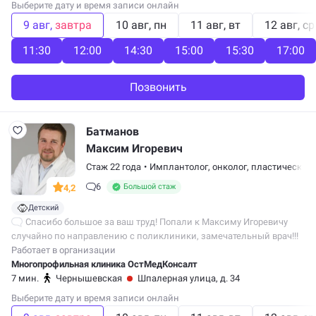
Выберите дату и время записи онлайн
9 авг
завтра
10 авг
пн
11 авг
вт
12 авг
ср
11:30
12:00
14:30
15:00
15:30
17:00
Позвонить
Батманов
Максим Игоревич
Стаж 22 года
•
Имплантолог
,
онколог
,
пластический 
6
Большой стаж
4,2
Детский
Спасибо большое за ваш труд! Попали к Максиму Игоревичу
случайно по направлению с поликлиники, замечательный врач!!!
Работает в организации
Многопрофильная клиника ОстМедКонсалт
7 мин.
Чернышевская
Шпалерная улица, д. 34
Выберите дату и время записи онлайн