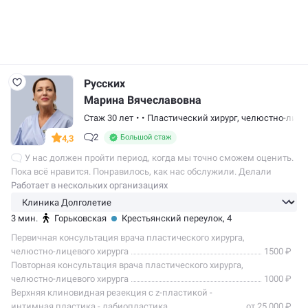
Русских
Марина Вячеславовна
Стаж 30 лет
•
•
Пластический хирург
,
челюстно-лице
2
Большой стаж
4,3
У нас должен пройти период, когда мы точно сможем оценить.
Пока всё нравится. Понравилось, как нас обслужили. Делали
здесь отопластику дочери. Ребёнку сделали общий наркоз.
Работает в нескольких организациях
Перенесла процедуру…
3 мин.
Горьковская
Крестьянский переулок, 4
Первичная консультация врача пластического хирурга,
челюстно-лицевого хирурга
1500 ₽
Повторная консультация врача пластического хирурга,
челюстно-лицевого хирурга
1000 ₽
Верхняя клиновидная резекция с z-пластикой -
интимная пластика - лабиопластика
от 25 000 ₽