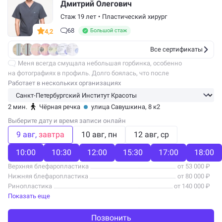
Дмитрий Олегович
Стаж 19 лет
•
Пластический хирург
68
Большой стаж
4,2
Все сертификаты
Меня всегда смущала небольшая горбинка, особенно
на фотографиях в профиль. Долго боялась, что после
ринопластики нос будет выглядеть чужим, но Дмитрий Олегович
Работает в нескольких организациях
очень тонко подошел к задаче. Спинку…
2 мин.
Чёрная речка
улица Савушкина, 8 к2
Выберите дату и время записи онлайн
9 авг
завтра
10 авг
пн
12 авг
ср
10:00
10:30
12:00
15:30
17:00
18:00
Верхняя блефаропластика
от 53 000 ₽
Нижняя блефаропластика
от 80 000 ₽
Ринопластика
от 140 000 ₽
Показать еще
Позвонить