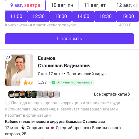
9 авг
завтра
10 авг
пн
11 авг
вт
12 авг
ср
11:00
12:30
13:00
14:00
18:30
19:00
Консультация пластического хирурга
4000 ₽
Позвонить
Екимов
Станислав Вадимович
Стаж 17 лет
•
•
Пластический хирург
38
Отличный специалист
4,8
Все сертификаты
Полгода назад я сделала коррекцию и увеличение груди
у Станислава Вадимовича, и результат превзошел все мои
ожидания. Поставили анатомические импланты объемом 330 мл,
Работает в организации
и я очень довольна. Хотя…
Кабинет пластического хирурга Екимова Станислава
12 мин.
Спортивная
Средний проспект Васильевского
острова, 2В