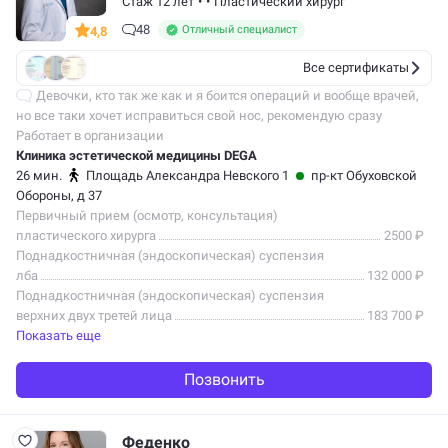
Стаж 12 лет
•
•
Пластический хирург
48
Отличный специалист
4,8
Все сертификаты
Девочки, кто так же как и я боится операций и вообще врачей,
но все таки хочет исправиться свой нос, рекомендую сразу
обращаться к Алексею Александровичу Гаврильченко. Я вначале
Работает в организации
с полгода…
Клиника эстетической медицины DEGA
26 мин.
Площадь Александра Невского 1
пр-кт Обуховской
Обороны, д 37
Первичный прием (осмотр, консультация)
пластического хирурга
2500 ₽
Поднадкостничная (эндоскопическая) суспензия
лба
132 000 ₽
Поднадкостничная (эндоскопическая) суспензия
верхних двух третей лица
183 700 ₽
Показать еще
Позвонить
Феденко