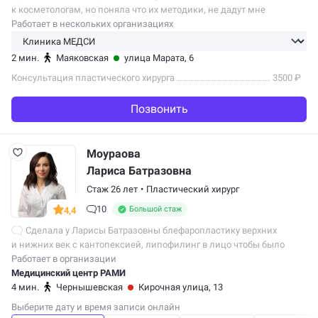
к косметологам, но поняла что их методики, не дадут мне
хорошего результата, поэтому решила обратиться к хирургии.
Работает в нескольких организациях
После долгих поисков нашла…
2 мин.
Маяковская
улица Марата, 6
Консультация пластического хирурга
3500 ₽
Позвонить
Моураова
Лариса Батразовна
Стаж 26 лет
•
Пластический хирург
10
Большой стаж
4,4
Сделала у Ларисы Батразовны блефаропластику верхних
и нижних век с кантопексией, липофилинг в лицо чтобы было
посвежее (жир брали из коленки), поднятие бровей (швы
Работает в организации
в волосяном покрове), булрхон, и…
Медицинский центр РАМИ
4 мин.
Чернышевская
Кирочная улица, 13
Выберите дату и время записи онлайн