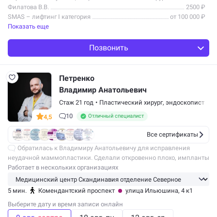
Филатова В.В.
2500 ₽
SMAS – лифтинг I категория
от 100 000 ₽
Показать еще
Позвонить
Петренко
Владимир Анатольевич
Стаж 21 год
•
Пластический хирург
,
эндоскопист
10
Отличный специалист
4,5
Все сертификаты
Обратилась к Владимиру Анатольевичу для исправления
неудачной маммопластики. Сделали откровенно плохо, импланты
так и не стали на место еще и крутились… В общем, ничего
Работает в нескольких организациях
хорошего. Конечно Петренко…
5 мин.
Комендантский проспект
улица Ильюшина, 4 к1
Выберите дату и время записи онлайн