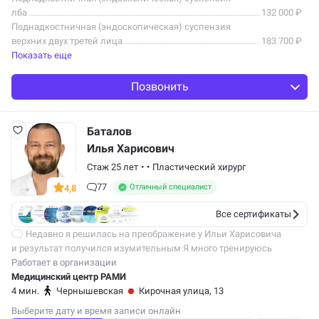
лба
132 000 ₽
Поднадкостничная (эндоскопическая) суспензия
верхних двух третей лица
183 700 ₽
Показать еще
Позвонить
Баталов
Илья Харисович
Стаж 25 лет
•
•
Пластический хирург
77
Отличный специалист
4,8
Все сертификаты
Недавно я решилась на преображение у Ильи Харисовича
и результат получился изумительным Я много тренируюсь
и сомневалась, стоит ли вообще идти на операцию, учитывая мой
Работает в организации
активный образ жизни, но…
Медицинский центр РАМИ
4 мин.
Чернышевская
Кирочная улица, 13
Выберите дату и время записи онлайн