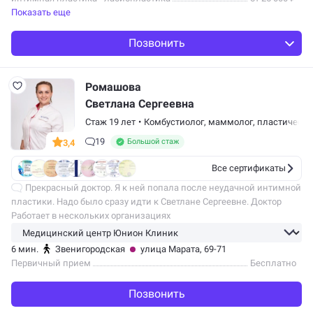
Показать еще
Позвонить
Ромашова
Светлана Сергеевна
Стаж 19 лет
•
Комбустиолог
,
маммолог
,
пластически
19
Большой стаж
3,4
Все сертификаты
Прекрасный доктор. Я к ней попала после неудачной интимной
пластики. Надо было сразу идти к Светлане Сергеевне. Доктор
очень чуткий, всё тщательно объясняет, настоящий профессионал.
Работает в нескольких организациях
Самое главное…
6 мин.
Звенигородская
улица Марата, 69-71
Первичный прием
Бесплатно
Позвонить