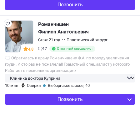
Позвонить
Романчишен
Филипп Анатольевич
Стаж 21 год
•
•
Пластический хирург
17
Отличный специалист
4,8
Обратилась к врачу Романчишену Ф.А. по поводу увеличения
груди. И сто раз не пожалела!! Грамотный специалист у которого
горят глаза на свою работу) В первый же прием я уже решилась
Работает в нескольких организациях
и сразу…
10 мин.
Озерки
Выборгское шоссе, 40
Позвонить