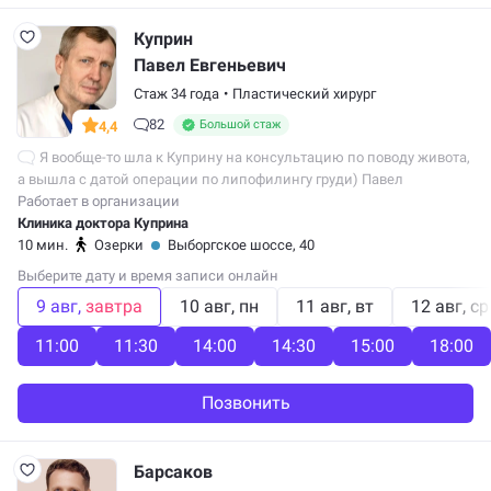
Куприн
Павел Евгеньевич
Стаж 34 года
•
Пластический хирург
82
Большой стаж
4,4
Я вообще-то шла к Куприну на консультацию по поводу живота,
а вышла с датой операции по липофилингу груди) Павел
Евгеньевич в процессе разговора спросил про грудь и когда
Работает в организации
я рассказала что после…
Клиника доктора Куприна
10 мин.
Озерки
Выборгское шоссе, 40
Выберите дату и время записи онлайн
9 авг
завтра
10 авг
пн
11 авг
вт
12 авг
ср
11:00
11:30
14:00
14:30
15:00
18:00
Позвонить
Барсаков