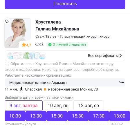
Позвонить
Хрусталева
Галина Михайловна
Стаж 18 лет
•
Пластический хирург
,
хирург
23
Отличный специалист
4,7
Все сертификаты
Обратилась к Хрусталевой Галине Михайловне по поводу
второго подбородка. На консультации все подробно объяснили,
рассказали про подготовку и восстановление. Перед операцией
Работает в нескольких организациях
прошла обследование, все…
11 мин.
Спасская
набережная реки Мойки, 78
Выберите дату и время записи онлайн
9 авг
завтра
10 авг
пн
12 авг
ср
10:30
13:00
15:00
15:30
17:30
18:00
Стоимость услуги
4000 ₽