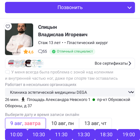
Позвонить
Спицын
Владислав Игоревич
Стаж 13 лет
•
•
Пластический хирург
55
Отличный специалист
4,6
Все сертификаты
У меня всегда была проблема с зоной над коленями
и внутренней частью ног, даже при спорте там оставались
жировые ловушки. Владислав Игоревич сразу подсказал, что
Работает в нескольких организациях
можно улучшить контур, а не просто…
26 мин.
Площадь Александра Невского 1
пр-кт Обуховской
Обороны, д 37
Выберите дату и время записи онлайн
9 авг
завтра
10 авг
пн
13 авг
чт
10:00
10:30
11:30
13:30
18:30
19:00