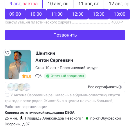
9 авг
завтра
10 авг
пн
11 авг
вт
12 авг
ср
09:00
10:00
11:00
12:30
15:30
18:00
Консультация пластического хирурга
4000 ₽
Позвонить
Шниткин
Антон Сергеевич
Стаж 10 лет
•
Пластический хирург
6
Отличный специалист
5,0
Все сертификаты
У Антона Сергеевича решилась на абдоминопластику спустя
три года после родов. Живот был в целом не очень большой,
но кожа и нижняя складка вообще не уходили ни спортом,
Работает в организации
ни питанием. Плюс был…
Клиника эстетической медицины DEGA
26 мин.
Площадь Александра Невского 1
пр-кт Обуховской
Обороны, д 37