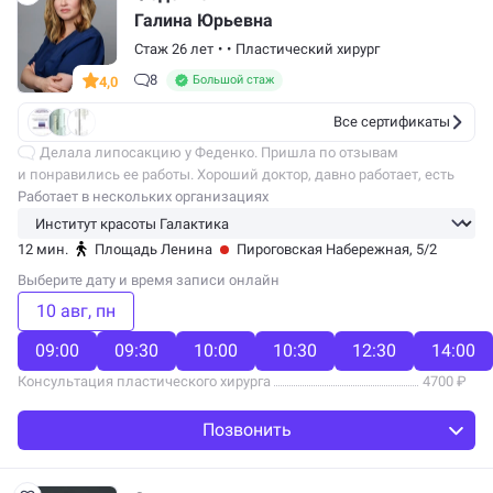
Галина Юрьевна
Стаж 26 лет
•
•
Пластический хирург
8
Большой стаж
4,0
Все сертификаты
Делала липосакцию у Феденко. Пришла по отзывам
и понравились ее работы. Хороший доктор, давно работает, есть
опыт и понимание. На приеме все четко объяснила и рассказала,
Работает в нескольких организациях
что и как лучше сделать....
12 мин.
Площадь Ленина
Пироговская Набережная, 5/2
Выберите дату и время записи онлайн
10 авг
пн
09:00
09:30
10:00
10:30
12:30
14:00
Консультация пластического хирурга
4700 ₽
Позвонить