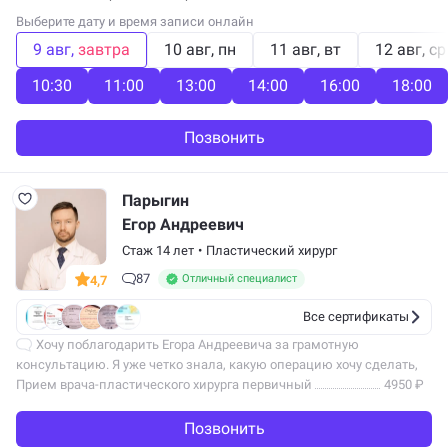
Выберите дату и время записи онлайн
9 авг
завтра
10 авг
пн
11 авг
вт
12 авг
ср
10:30
11:00
13:00
14:00
16:00
18:00
Позвонить
Парыгин
Егор Андреевич
Стаж 14 лет
•
Пластический хирург
87
Отличный специалист
4,7
Все сертификаты
Хочу поблагодарить Егора Андреевича за грамотную
консультацию. Я уже четко знала, какую операцию хочу сделать,
проштудировала кучу материалов, заранее ознакомилась
Прием врача-пластического хирурга первичный
4950 ₽
со всеми нюансами. На…
Позвонить