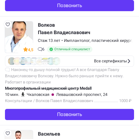
Позвонить
Волков
Павел Владиславович
Стаж 13 лет
•
Имплантолог
,
пластический хирург
,
че
6
Отличный специалист
4,5
Все сертификаты
Наконец-то дышу полной грудью! А все благодаря Павлу
Владиславовичу Волкову. Нужно было раньше прийти к нему.
Сразу стал легко дышать и сплю хорошо, заложенность больше
Работает в организации
не беспокоит.
Многопрофильный медицинский центр Medall
10 мин.
Чкаловская
Левашовский проспект, 24
Консультации / Волков Павел Владиславович
1000 ₽
Позвонить
Васильев