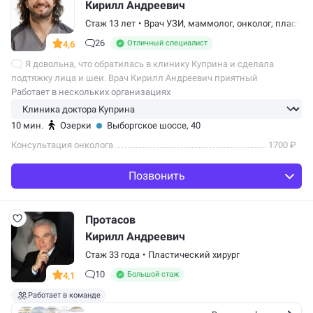
Кирилл Андреевич
Стаж 13 лет
•
Врач УЗИ
,
маммолог
,
онколог
,
пластич
26
Отличный специалист
4,6
Я довольна, что обратилась в клинику Куприна и сделала
подтяжку лица и шеи. Врач Кирилл Андреевич приятный
в общении и грамотно всё объясняет. У меня были некоторые
Работает в нескольких организациях
переживания по поводу операции,…
10 мин.
Озерки
Выборгское шоссе, 40
Консультация онколога
1700 ₽
Позвонить
Протасов
Кирилл Андреевич
Стаж 33 года
•
Пластический хирург
10
Большой стаж
4,1
Работает в команде