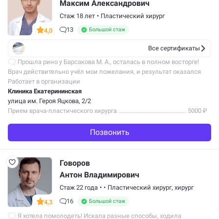
Максим Александрович
Стаж 18 лет
•
Пластический хирург
13
Большой стаж
4,0
Все сертификаты
Прошла рино у Барсакова М. А., осталась в полном восторге!
Врач действительно учёл мои пожелания, и результат оказался
именно таким, каким я его себе представляла: нос выглядит
Работает в организации
натурально и…
Клиника Екатерининская
улица им. Героя Яцкова, 2/2
Прием врача-пластического хирурга
5000 ₽
Позвонить
Говоров
Антон Владимирович
Стаж 22 года
•
•
Пластический хирург
,
хирург
16
Большой стаж
4,3
Я хотела помолодеть! Искала разные способы, ходила