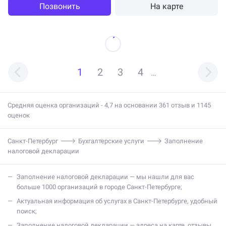
разобрался сам, а остальное решил делегировать сторонней
Позвонить
На карте
организации, благо, бюджет позволяет. Не жалею! На Лидер-Групп
наткнулся случайно, пальцем в небо попал, считаю, что мне
повезло, и это добрый знак. Спасибо, думаю, не в последний раз к
вам обращаюсь.
1
2
3
4
…
Средняя оценка организаций - 4,7 на основании 361 отзыв и 1145
оценок
Санкт-Петербург
Бухгалтерские услуги
Заполнение
налоговой декларации
заполнение налоговой декларации — мы нашли для вас
больше 1000 организаций в городе Санкт-Петербурге;
актуальная информация об услугах в Санкт-Петербурге, удобный
поиск;
заполнение налоговой декларации — адреса на карте, отзывы