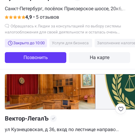
Санкт-Петербург, посёлок Приозерское шоссе, 20к6,
Парголово
4,9
•
5 отзывов
Обращалась к Лидии за консультацией по выбору системы
налогообложения для своей деятельности и осталась очень
довольна. Лидия подробно просчитала показатели по разным
Закрыто до 10:00
Услуги для бизнеса
Заполнение налого
системам, и вместе мы выбрали наиболее выгодный вариант.
Кроме того, я получила разъяснения по особенностям выбранной
системы, а также все необходимые рекомендации по учету и
Позвонить
На карте
документообороту. Спасибо! Всем рекомендую!
Вектор-ЛегалЪ
ул Кузнецовская, д 36, вход по лестнице направо