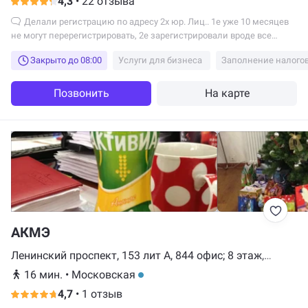
4,3
•
22 отзыва
Делали регистрацию по адресу 2х юр. Лиц.. 1е уже 10 месяцев
не могут перерегистрировать, 2е зарегистрировали вроде все
норм, но вдруг пришла налоговая а там двери закрыты и табличек
Закрыто до 08:00
Услуги для бизнеса
Заполнение налого
нет никаких...соответственно так же заново переподача и поехали
по новой...деньги 100% предоплаты закинули, а результатов нет...
КАТЕГОРИЧЕСКИ НЕ СОВЕТУЮ. если движений не будет-поедем в
Позвонить
На карте
офис ругаться
АКМЭ
Ленинский проспект, 153 лит А, 844 офис; 8 этаж,
Санкт-Петербург
16 мин.
•
Московская
4,7
•
1 отзыв