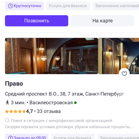
грамотную консультацию.
Круглосуточно
Услуги для бизнеса
Заполнение налогово
Позвонить
На карте
Право
Средний проспект В.О., 38, 7 этаж, Санкт-Петербург
3 мин.
•
Василеостровская
4,7
•
33 отзыва
Помог в ситуации с микрофинансовой организацией.
Скорректировали условия договора, убрали кабальные проценты.
Защитил от недобросовестных кредиторов.
Закрыто до 09:00
Услуги для бизнеса
Заполнение налого