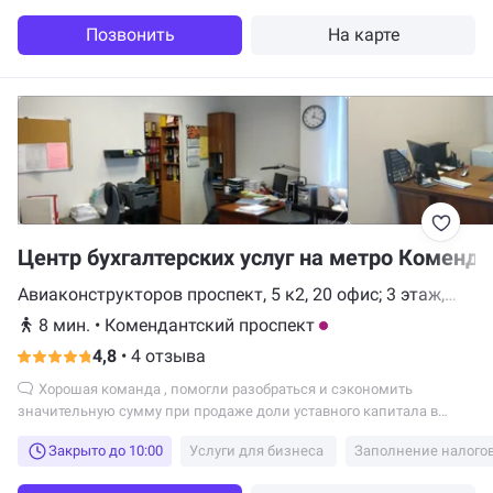
проконсультировал по порядку работы, ответил на возникающие
вопросы очень тактично и вежливо!
Позвонить
На карте
Центр бухгалтерских услуг на метро Коменда
Авиаконструкторов проспект, 5 к2, 20 офис; 3 этаж,
Санкт-Петербург
8 мин.
•
Комендантский проспект
4,8
•
4 отзыва
Хорошая команда , помогли разобраться и сэкономить
значительную сумму при продаже доли уставного капитала в
холдинге. Рекомендую!
Закрыто до 10:00
Услуги для бизнеса
Заполнение налого