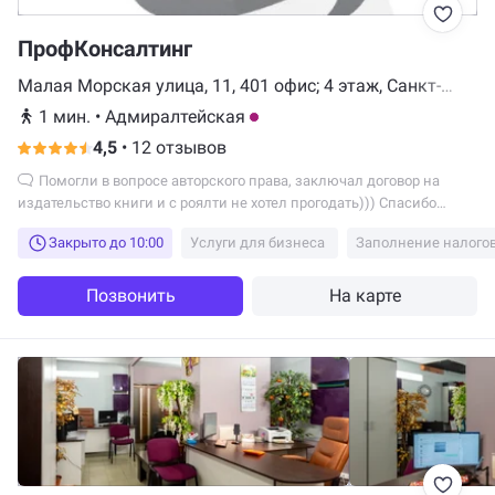
ПрофКонсалтинг
Малая Морская улица, 11, 401 офис; 4 этаж, Санкт-
Петербург
1 мин.
•
Адмиралтейская
4,5
•
12 отзывов
Помогли в вопросе авторского права, заключал договор на
издательство книги и с роялти не хотел прогодать))) Спасибо
Кириллу Александровичу
Закрыто до 10:00
Услуги для бизнеса
Заполнение налого
Позвонить
На карте