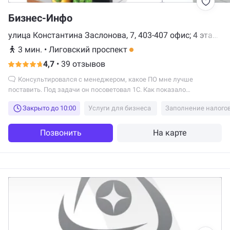
Бизнес-Инфо
улица Константина Заслонова, 7, 403-407 офис; 4 этаж,
Санкт-Петербург
3 мин.
•
Лиговский проспект
4,7
•
39 отзывов
Консультировался с менеджером, какое ПО мне лучше
поставить. Под задачи он посоветовал 1С. Как показало
дальнейшее развитие событий, совет был правильный.
Закрыто до 10:00
Услуги для бизнеса
Заполнение налого
Программа удобная, интуитивно понятная, освоить ее не
составило большого труда для наших сотрудников.
Позвонить
На карте