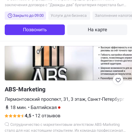
заключения договора с “Дважды два” бухгалтерия перестала быть
головной болью. Отличная цена за полное сопровождение.
Закрыто до 09:00
Услуги для бизнеса
Заполнение налого
Позвонить
На карте
ABS-Marketing
Лермонтовский проспект, 31, 3 этаж, Санкт-Петербург
18 мин.
•
Балтийская
4,5
•
12 отзывов
Сотрудничество с маркетинговым агентством ABS-Marketing
стало для нас настоящим открытием. Их команда профессионалов