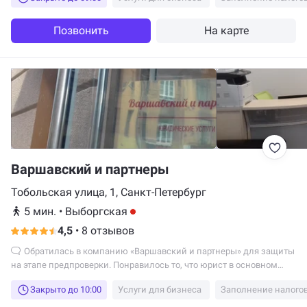
Позвонить
На карте
Варшавский и партнеры
Тобольская улица, 1, Санкт-Петербург
5 мин.
•
Выборгская
4,5
•
8 отзывов
Обратилась в компанию «Варшавский и партнеры» для защиты
на этапе предпроверки. Понравилось то, что юрист в основном
работал в офисе своей компании, и только 10% работы было
Закрыто до 10:00
Услуги для бизнеса
Заполнение налого
выполнено в офисе нашего предприятия, что не затронуло
рабочий процесс бизнеса. Спасибо.