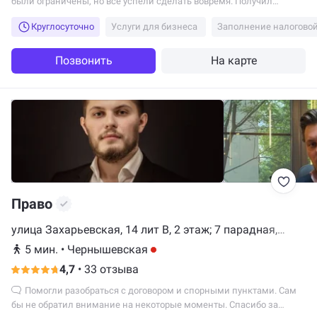
были ограничены, но всё успели сделать вовремя. Получил
именно ту помощь, которая требовалась.
Круглосуточно
Услуги для бизнеса
Заполнение налогово
Позвонить
На карте
Право
улица Захарьевская, 14 лит В, 2 этаж; 7 парадная,
Санкт-Петербург
5 мин.
•
Чернышевская
4,7
•
33 отзыва
Помогли разобраться с договором и спорными пунктами. Сам
бы не обратил внимание на некоторые моменты. Спасибо за