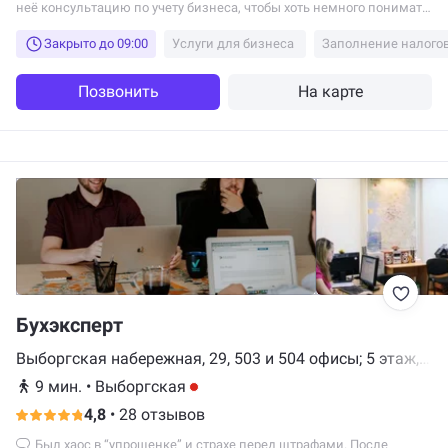
неё консультацию по учету бизнеса, чтобы хоть немного понимать,
что к чему. И дальнейшее ведение ) Все очень понятно, доходчиво
Закрыто до 09:00
Услуги для бизнеса
Заполнение налого
и без воды)) Вы супер, ребят Спасибо за ваш труд , и за то, что
облегчаете работу 🥹❤️
Позвонить
На карте
Бухэксперт
Выборгская набережная, 29, 503 и 504 офисы; 5 этаж,
Санкт-Петербург
9 мин.
•
Выборгская
4,8
•
28 отзывов
Был хаос в “упрощенке” и страхе перед штрафами. После