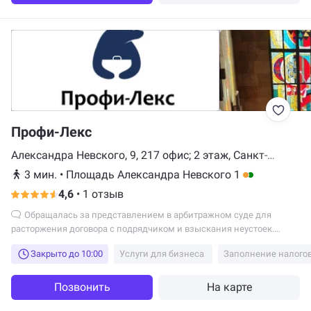
долгов получаю. Спасибо большое!
Профи-Лекс
Александра Невского, 9, 217 офис; 2 этаж, Санкт-
Петербург
3 мин.
•
Площадь Александра Невского 1
4,6
•
1 отзыв
Обращалась за представлением в арбитражном суде для
расторжения договора с подрядчиком и взыскания неустоек.
Спирину Веру однозначно могу рекомендовать как специалиста.
Закрыто до 10:00
Услуги для бизнеса
Заполнение налого
Позвонить
На карте