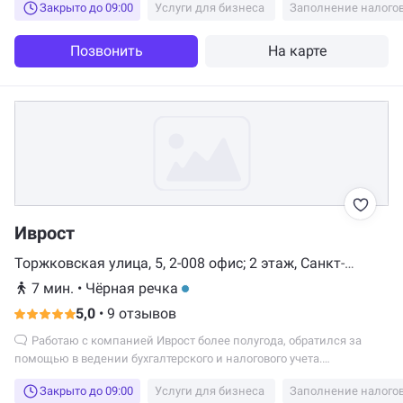
Закрыто до 09:00
Услуги для бизнеса
Заполнение налого
Позвонить
На карте
Иврост
Торжковская улица, 5, 2-008 офис; 2 этаж, Санкт-
Петербург
7 мин.
•
Чёрная речка
5,0
•
9 отзывов
Работаю с компанией Иврост более полугода, обратился за
помощью в ведении бухгалтерского и налогового учета.
Впечатления только положительные, специалисты всегда готовы
Закрыто до 09:00
Услуги для бизнеса
Заполнение налого
оперативно вникнуть в вопрос и проконсультировать. Настоящие