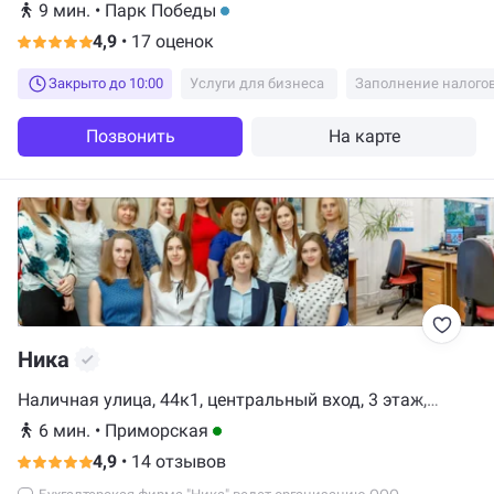
вывеска "слева" на двери, Санкт-Петербург
9 мин.
•
Парк Победы
4,9
•
17 оценок
Закрыто до 10:00
Услуги для бизнеса
Заполнение налого
Позвонить
На карте
Ника
Наличная улица, 44к1, центральный вход, 3 этаж,
Санкт-Петербург
6 мин.
•
Приморская
4,9
•
14 отзывов