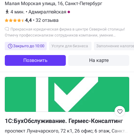
Малая Морская улица, 16, Санкт-Петербург
4 мин.
•
Адмиралтейская
4,4
•
32 отзыва
Прекрасная юридическая фирма в центре Северной столицы!
Отмечу профессионализм сотрудников компании, умение
грамотно и профессионально вникнуть в суть проблемы клиента и
Закрыто до 10:00
Услуги для бизнеса
Заполнение налого
в кратчайшие сроки предложить максимально удобное решение.
Отдельно хотелось бы написать про Веру Драган, которая
консультировала меня по интересующему вопросу. Благодаря ей
Позвонить
На карте
мою проблему удалось решить в кратчайшие сроки. Если Вам
необходима качественная юридическая консультация в
Петербурге - обращайтесь в Legispro.
1С:БухОбслуживание. Гермес-Консалтинг
проспект Луначарского, 72 к1, 26 офис; 6 этаж, Санкт-