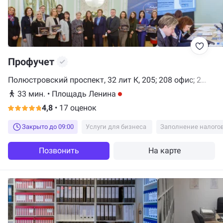
Профучет
Полюстровский проспект, 32 лит К, 205; 208 офис; 2
этаж, Санкт-Петербург
33 мин.
•
Площадь Ленина
4,8
•
17 оценок
Закрыто до 09:00
Услуги для бизнеса
Заполнение налого
Позвонить
На карте