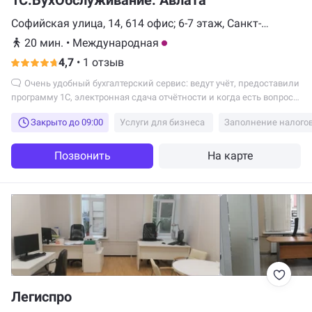
1С:БухОбслуживание. Авлата
Софийская улица, 14, 614 офис; 6-7 этаж, Санкт-
Петербург
20 мин.
•
Международная
4,7
•
1 отзыв
Очень удобный бухгалтерский сервис: ведут учёт, предоставили
программу 1С, электронная сдача отчётности и когда есть вопросы
- главный бухгалтер консультирует.
Закрыто до 09:00
Услуги для бизнеса
Заполнение налого
Позвонить
На карте
Легиспро