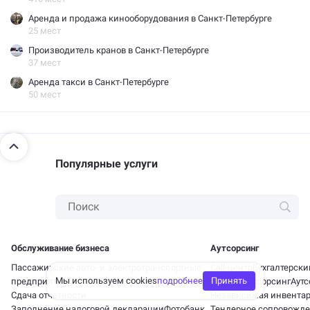
Аренда и продажа кинооборудования в Санкт-Петербурге
25 мест
Производитель кранов в Санкт-Петербурге
37 мест
Аренда такси в Санкт-Петербурге
50 мест
Популярные услуги
Обслуживание бизнеса
Аутсорсинг
Пассажирские авто- и электротранспортные
Call-центр
Бухгалтерски
Мы используем cookies
подробнее
Принять
предприятия
Бизнес-аутсорсинг
Аутс
Сдача отчетности
Независимая инвента
Заполнение налоговой декларации
Фотобанк
Тендерное сопровожде