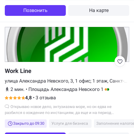
профессионалы! Отдельная благодарность за внимание к
деталям, ответственность и неравнодушное отношение. Компании
Позвонить
На карте
- удачи и процветания! Рекомендую к сотрудничеству!
Work Line
улица Александра Невского, 3, 1 офис; 1 этаж, Санкт-
Петербург
2 мин.
•
Площадь Александра Невского 1
4,8
•
3 отзыва
Открываю новое дело, энтузиазма море, но он едва не
разбился о хождение по инстанциям, да еще и на период
открытия требовалось множество временных рабочих —
Закрыто до 09:30
Услуги для бизнеса
Заполнение налого
ремонтники, бухгалтер, клининг! Последний ввел в ступор,
помещение под съем грязнющее.. В итоге с оформлением