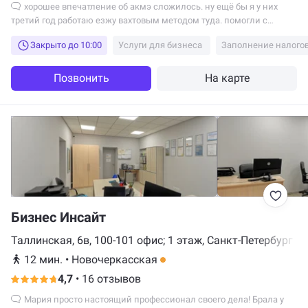
хорошее впечатление об акмэ сложилось. ну ещё бы я у них
третий год работаю езжу вахтовым методом туда. помогли с
жильём квартирка хорошая всё для жизни есть, так что и по
Закрыто до 10:00
Услуги для бизнеса
Заполнение налого
поводу этого парится не пришлось.
Позвонить
На карте
Бизнес Инсайт
Таллинская, 6в, 100-101 офис; 1 этаж, Санкт-Петербург
12 мин.
•
Новочеркасская
4,7
•
16 отзывов
Мария просто настоящий профессионал своего дела! Брала у