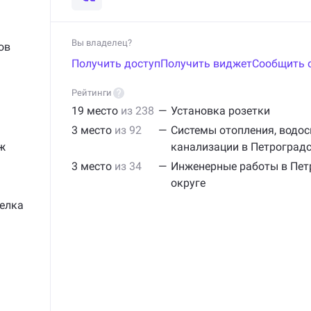
Вы владелец?
ов
Получить доступ
Получить виджет
Сообщить 
Рейтинги
19 место
из 238
—
Установка розетки
3 место
из 92
—
Системы отопления, водо
ж
канализации в Петроград
3 место
из 34
—
Инженерные работы в Пе
округе
елка