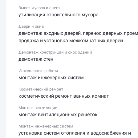
положенные действия бригада выполнит строго
Вывоз мусора и снега
по смете и в допустимое время суток.
утилизация строительного мусора
Помимо благоустройства офисов и квартир, комп
Двери и окна
занимается проектированием, реализует строител
демонтаж входных дверей
,
перенос дверных проё
и отделочные материалы, провод и кабель,
продажа и установка межкомнатных дверей
керамическую плитку и кафель, а также гипсокарт
Демонтаж конструкций и снос зданий
и комплектующие (другие услуги Ремонтной комп
демонтаж стен
Стройка представлены на веб-сайте).
Инженерные работы
Организацию можно найти по адресу: Россия, Санк
монтаж инженерных систем
Петербург, Большой проспект П.С., 32 (ближайшая
станция метро — Чкаловская). Узнать подробност
Косметический ремонт
можно по телефону +7 (962) 684-65-47 или на веб-
косметический ремонт ванных комнат
сайте www.stroikaspb.com. График работы Пн-
Монтаж вентиляции
вс: 10:00 - 20:00; по предварительной записи.
монтаж вентиляционных решёток
Монтаж инженерных систем
установка систем отопления и водоснабжения и