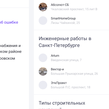
Абсолют-СБ
Чкаловский проспект, 15 лит В
SmartHomeGroup
об ошибке
Лизы Чайкиной, 25
Инженерные работы в
Санкт-Петербурге
снабжения и
ском районе
Artum
тровском
Введенская улица, 7
Вектор-и
Большая Пушкарская улица, 26
ЭткПроект
Большой П.С. проспект, 18
Типы строительных