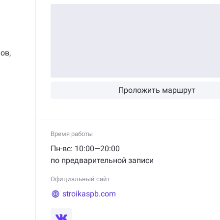
ания
ьные
мов
,
он
ании
Проложить маршрут
т-
Время работы
и
Пн-вс: 10:00—20:00
по предварительной записи
Официальный сайт
stroikaspb.com