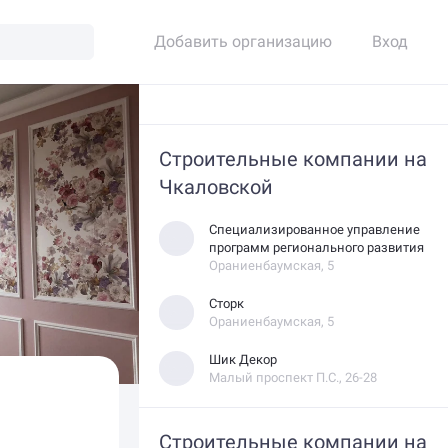
Добавить организацию
Вход
Строительные компании на
Чкаловской
Специализированное управление
программ регионального развития
Ораниенбаумская, 5
Сторк
Ораниенбаумская, 5
Шик Декор
Малый проспект П.С., 26-28
Строительные компании на