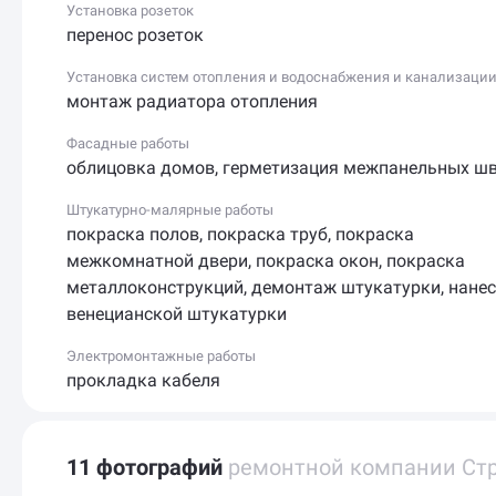
Установка розеток
перенос розеток
Установка систем отопления и водоснабжения и канализаци
монтаж радиатора отопления
Фасадные работы
облицовка домов
,
герметизация межпанельных ш
Штукатурно-малярные работы
покраска полов
,
покраска труб
,
покраска
межкомнатной двери
,
покраска окон
,
покраска
металлоконструкций
,
демонтаж штукатурки
,
нанес
венецианской штукатурки
Электромонтажные работы
прокладка кабеля
11 фотографий
ремонтной компании Стр