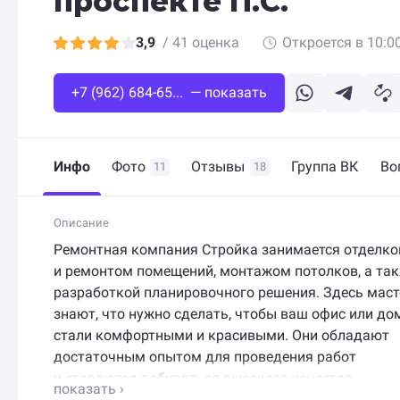
проспекте П.С.
3,9
/
41 оценка
Откроется в 10:0
+7 (962) 684-65... — показать
Инфо
Фото
Отзывы
Группа ВК
Во
11
18
Описание
Ремонтная компания Стройка занимается отделко
и ремонтом помещений, монтажом потолков, а та
разработкой планировочного решения. Здесь маст
знают, что нужно сделать, чтобы ваш офис или до
стали комфортными и красивыми. Они обладают
достаточным опытом для проведения работ
и стараются добиваться высокого качества
предлагаемых услуг и долговечности результатов.