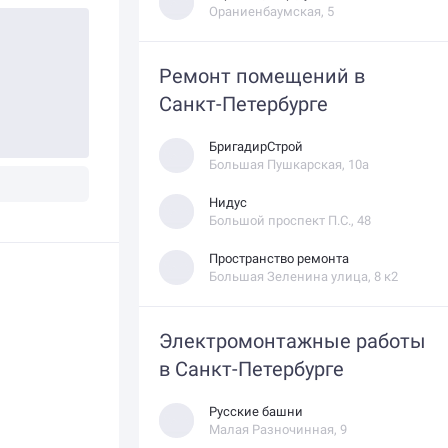
Ораниенбаумская, 5
Ремонт помещений в
Санкт-Петербурге
БригадирСтрой
Большая Пушкарская, 10а
Нидус
Большой проспект П.С., 48
Пространство ремонта
Большая Зеленина улица, 8 к2
Электромонтажные работы
в Санкт-Петербурге
Русские башни
Малая Разночинная, 9