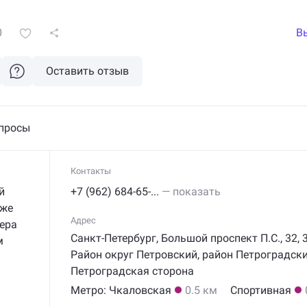
0
В
Оставить отзыв
просы
Контакты
й
+7 (962) 684-65-...
— показать
кже
Адрес
ера
Санкт-Петербург, Большой проспект П.С.,
32
,
м
Район округ Петровский
,
район Петроградск
Петроградская сторона
Метро:
Чкаловская
0.5 км
Спортивная
 Все