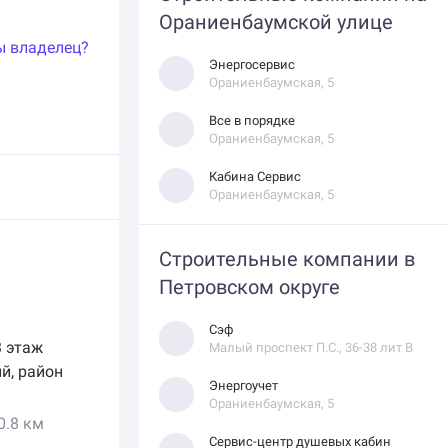
Ораниенбаумской улице
ы владелец?
Энергосервис
Ораниенбаумская, 5
Все в порядке
Ораниенбаумская, 5
Кабина Сервис
Ораниенбаумская, 5
Строительные компании в
Петровском округе
Сэф
 3 этаж
Малый проспект П.С., 36-38 лит В
ий
,
район
Энергоучет
Ораниенбаумская, 5
0.8 км
Сервис-центр душевых кабин