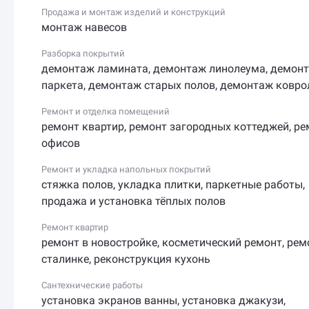
Продажа и монтаж изделий и конструкций
монтаж навесов
Разборка покрытий
демонтаж ламината
,
демонтаж линолеума
,
демон
паркета
,
демонтаж старых полов
,
демонтаж ковро
Ремонт и отделка помещений
ремонт квартир
,
ремонт загородных коттеджей
,
ре
офисов
Ремонт и укладка напольных покрытий
стяжка полов
,
укладка плитки
,
паркетные работы
,
продажа и установка тёплых полов
Ремонт квартир
ремонт в новостройке
,
косметический ремонт
,
рем
сталинке
,
реконструкция кухонь
Сантехнические работы
установка экранов ванны
,
установка джакузи
,