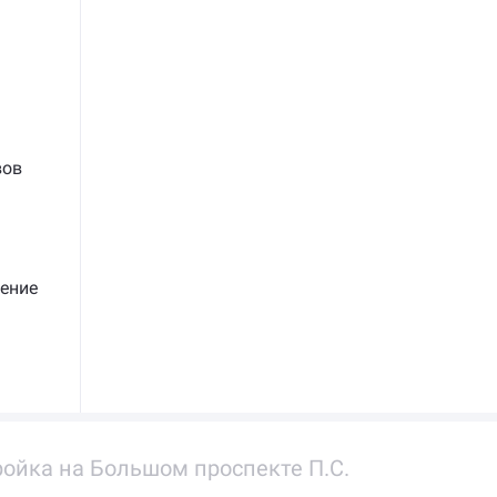
и
вов
ение
ойка на Большом проспекте П.С.