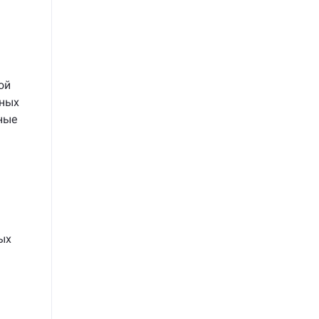
ой
чных
ные
ых