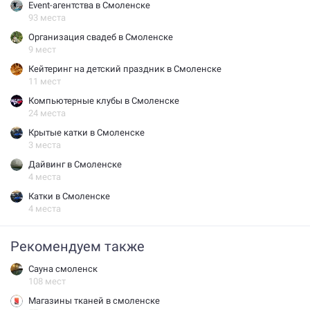
Event-агентства в Смоленске
93 места
Организация свадеб в Смоленске
9 мест
Кейтеринг на детский праздник в Смоленске
11 мест
Компьютерные клубы в Смоленске
24 места
Крытые катки в Смоленске
3 места
Дайвинг в Смоленске
4 места
Катки в Смоленске
4 места
Рекомендуем также
сауна смоленск
108 мест
магазины тканей в смоленске