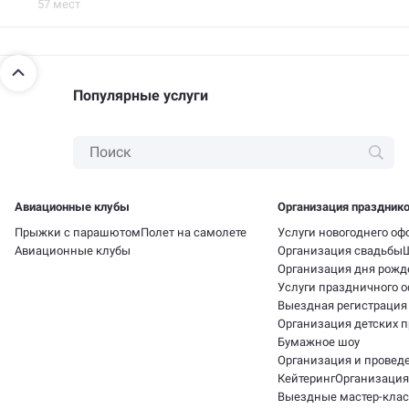
57 мест
Популярные услуги
Авиационные клубы
Организация праздник
Прыжки с парашютом
Полет на самолете
Услуги новогоднего о
Авиационные клубы
Организация свадьбы
Организация дня рожд
Услуги праздничного 
Выездная регистрация
Организация детских 
Бумажное шоу
Организация и провед
Кейтеринг
Организация
Выездные мастер-кла