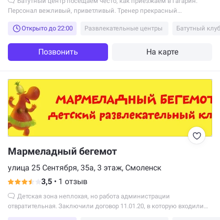
Батутный центр посещаем често, как приезжаем в Гагарин.
Персонал вежливый, приветливый. Тренер прекрасный...
Открыто до 22:00
Развлекательные центры
Батутный клу
Позвонить
На карте
Мармеладный бегемот
улица 25 Сентября, 35а, 3 этаж, Смоленск
3,5
•
1 отзыв
Детская зона неплохая, но работа администрации
отвратительная. Заключили договор 11.01.20, в которую входили
аниматор, комната и мягкая зона, а также должны были быть