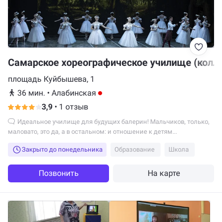
Самарское хореографическое училище (колл
площадь Куйбышева, 1
36 мин.
•
Алабинская
3,9
•
1 отзыв
Идеальное училище для будущих балерин! Мальчиков, только,
маловато, это да, а в остальном: и отношение к детям...
Закрыто до понедельника
Образование
Школа
Позвонить
На карте