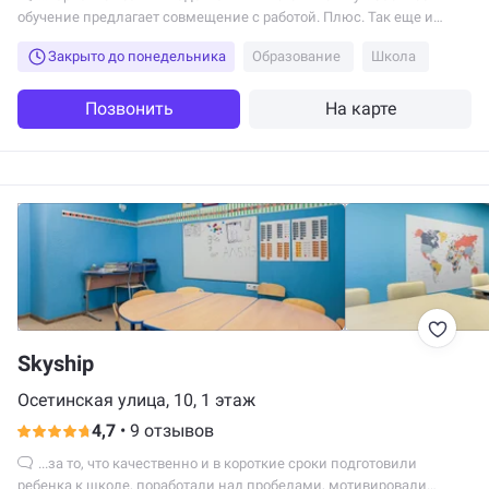
обучение предлагает совмещение с работой. Плюс. Так еще и
стоимость нормальная. Плюс. От работы...
Закрыто до понедельника
Образование
Школа
Позвонить
На карте
Skyship
Осетинская улица, 10, 1 этаж
4,7
•
9 отзывов
...за то, что качественно и в короткие сроки подготовили
ребенка к школе, поработали над пробелами, мотивировали