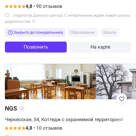
4,8
•
90 отзывов
...педагогов Данного центра. С нетерпением ждём новой школы
родительства. !!!
Закрыто до понедельника
Образование
Школа
Позвонить
На карте
NGS
Черкесская, 54, Коттедж с охраняемой территорией
4,8
•
10 отзывов