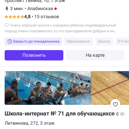
проспект Ленина, 10, 1 этаж
3 мин.
•
Алабинская
4,8
•
15 отзывов
Очень хорошая школа к каждому ребенку индивидуальный
подход очень понравилось то что преподаватели добрые и не
злые...
Закрыто до понедельника
Образование
Школа
5-9 кл
Позвонить
На карте
Школа-интернат № 71 для обучающихся с ог
Литвинова, 272, 3 этаж