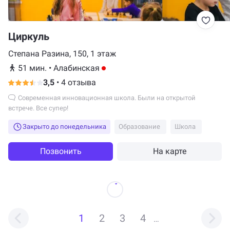
Циркуль
Степана Разина, 150, 1 этаж
51 мин.
•
Алабинская
3,5
•
4 отзыва
Современная инновационная школа. Были на открытой
встрече. Все супер!
Закрыто до понедельника
Образование
Школа
Позвонить
На карте
1
2
3
4
…