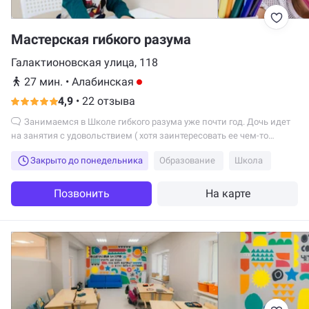
Мастерская гибкого разума
Галактионовская улица, 118
27 мин.
•
Алабинская
4,9
•
22 отзыва
Занимаемся в Школе гибкого разума уже почти год. Дочь идет
на занятия с удовольствием ( хотя заинтересовать ее чем-то
бывает...
Закрыто до понедельника
Образование
Школа
Позвонить
На карте