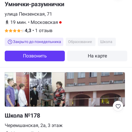
Умнички-разумнички
улица Пензенская, 71
19 мин.
•
Московская
4,3
•
1 отзыв
Закрыто до понедельника
Образование
Школа
Позвонить
На карте
Школа №178
Черемшанская, 2а, 3 этаж