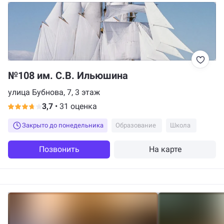
№108 им. С.В. Ильюшина
улица Бубнова, 7, 3 этаж
3,7
•
31 оценка
Закрыто до понедельника
Образование
Школа
Позвонить
На карте