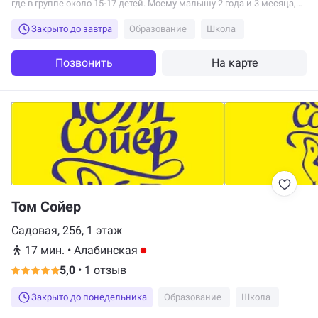
где в группе около 15-17 детей. Моему малышу 2 года и 3 месяца,
он находится в младшей...
Закрыто до завтра
Образование
Школа
Позвонить
На карте
Том Сойер
Садовая, 256, 1 этаж
17 мин.
•
Алабинская
5,0
•
1 отзыв
Закрыто до понедельника
Образование
Школа