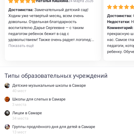
Наталья Кишкина
24 марта 2026
Достоинства:
Замечательный детский сад!
Ходим уже четвертый месяц, всем очень
Достоинства:
довольны. Отдельная благодарность
Недостатки:
Н
воспитателю Дарье Сергеевне — с таким
Комментарий:
педагогом ребенок бежит в сад с
прекрасную шк
удовольствием! Также очень радует логопед:
нас. Самое гл
творческий подход, занятия в игровой форме —
Показать ещё
педагоги, кот
ребенок просто в восторге! И отдельный плюс —
ребенку. Обуч
каждый день воспитатель присылает в группу
для нас самое
фото и видеоотчет о том, как прошел день.
рекомендую )
Очень приятно видеть своего ребенка и быть в
Типы образовательных учреждений
курсе событий. Плюс удобный формат
посещения
Детские музыкальные школы в Самаре
40 мест
Школы для слепых в Самаре
3 места
Лицеи в Самаре
34 места
Группы продлённого дня для детей в Самаре
13 мест