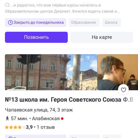
...и радостно, что мои первые курсы начались в
Образовательном центре Диалект. Хочется ходить самой и
рекомендовать тем, кто ещё ищет.
Закрыто до понедельника
Образование
Школа
Позвонить
На карте
№13 школа им. Героя Советского Союза Ф.В.
Чапаевская улица, 74, 3 этаж
57 мин.
•
Алабинская
3,9
•
1 отзыв