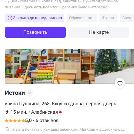
Великолепная школа и сад, заботливые учителя,отличное
питание. Здесь есть всё чтобы ребенку было интересно
Закрыто до понедельника
Образование
Школа
Средн
Позвонить
На карте
Истоки
улица Пушкина, 268, Вход со двора, первая дверь
направо
15 мин.
•
Алабинская
5,0
•
6 отзывов
...найти контакт с каждым ребенком. Мы ходим в детский сад,