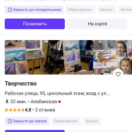
ребенка на получение знаний. Будем...
Закрыто до понедельника
Образование
Школа
Позвонить
На карте
Творчество
Рабочая улица, 95, цокольный этаж; вход с ул.
Никитинская
32 мин.
•
Алабинская
4,8
•
2 отзыва
Закрыто до завтра
Образование
Школа