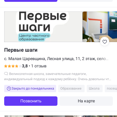
Первые шаги
с. Малая Царевщина, Лесная улица, 11, 2 этаж, село
Малая Царевщина
3,8
•
1 отзыв
Великолепная школа, замечательные педагоги,
индивидуальный подход к каждому ребёнку. Очень довольны что
наш сын посещает любимую школу.
Закрыто до понедельника
Образование
Школа
Позвонить
На карте