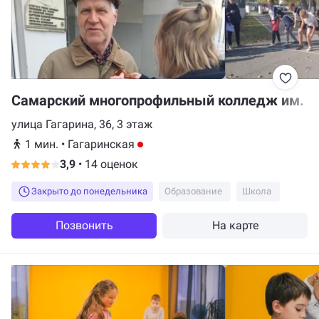
Самарский многопрофильный колледж им. Б
улица Гагарина, 36, 3 этаж
1 мин.
•
Гагаринская
3,9
•
14 оценок
Закрыто до понедельника
Образование
Школа
Позвонить
На карте