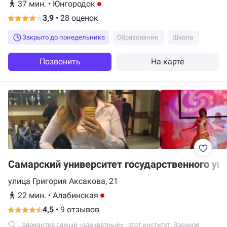
37 мин.
•
Юнгородок
3,9
•
28 оценок
Закрыто до понедельника
Образование
Школа
Позвонить
На карте
Самарский университет государственного уп
улица Григория Аксакова, 21
22 мин.
•
Алабинская
4,5
•
9 отзывов
...вариантов самый «адекватный» - этот институт. Заочное