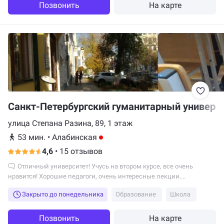
Позвонить
На карте
Санкт-Петербургский гуманитарный универс
улица Степана Разина, 89, 1 этаж
53 мин.
•
Алабинская
4,6
•
15 отзывов
Отличный университет! Учусь на втором курсе, все очень
нравится! Хорошие педагоги, очень интересные лекции....
Закрыто до понедельника
Образование
Школа
Позвонить
На карте