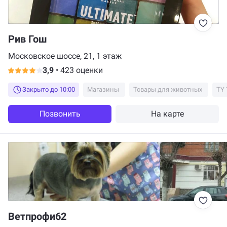
Рив Гош
Московское шоссе, 21, 1 этаж
3,9
•
423 оценки
Закрыто до 10:00
Магазины
Товары для животных
TY 
Позвонить
На карте
Ветпрофи62