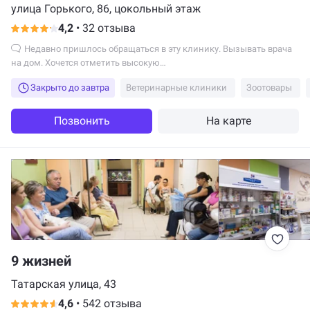
улица Горького, 86, цокольный этаж
4,2
•
32 отзыва
Недавно пришлось обращаться в эту клинику. Вызывать врача
на дом. Хочется отметить высокую
квалификацию,доброжелательность и профессионализм!...
Закрыто до завтра
Ветеринарные клиники
Зоотовары
Позвонить
На карте
9 жизней
Татарская улица, 43
4,6
•
542 отзыва