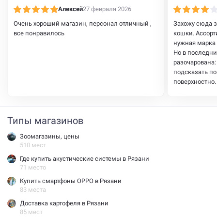
Алексей
27 февраля 2026
Очень хороший магазин, персонал отличный ,
Захожу сюда з
все понравилось
кошки. Ассорт
нужная марка 
Но в последни
разочарована:
подсказать по
поверхностно.
чистый, но хо
помощь, особе
питомца.
Типы магазинов
Зоомагазины, цены
510 мест
Где купить акустические системы в Рязани
71 место
Купить смартфоны OPPO в Рязани
83 места
Доставка картофеля в Рязани
85 мест