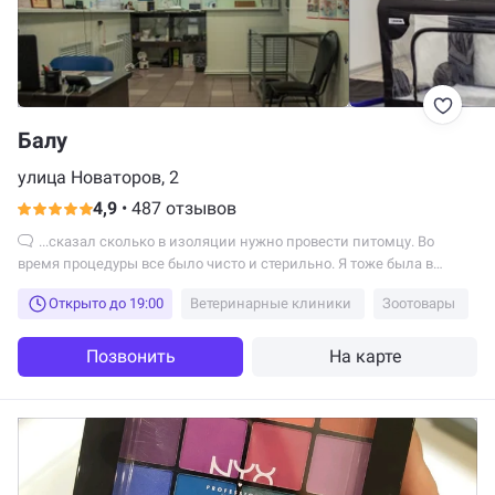
Балу
улица Новаторов, 2
4,9
•
487 отзывов
...сказал сколько в изоляции нужно провести питомцу. Во
время процедуры все было чисто и стерильно. Я тоже была в
маске и перчатках. Результатом...
Открыто до 19:00
Ветеринарные клиники
Зоотовары
Позвонить
На карте