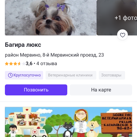
+1 фот
Багира люкс
район Мервино, 8-й Мервинский проезд, 23
3,6
•
4 отзыва
Круглосуточно
Ветеринарные клиники
Зоотовары
Позвонить
На карте