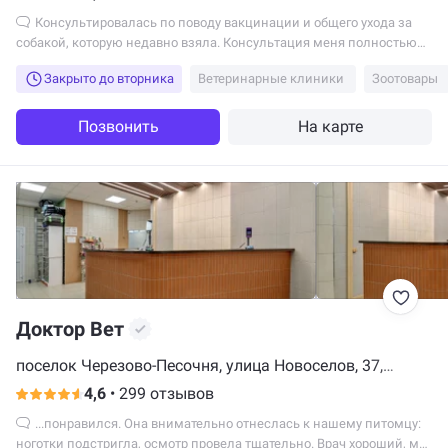
Консультировалась по поводу вакцинации и общего ухода за
собакой, которую недавно взяла. Консультация меня полностью
устроила:...
Закрыто до вторника
Ветеринарные клиники
Зоотовары
Позвонить
На карте
Доктор Вет
поселок Черезово-Песочня, улица Новоселов, 37,
цокольный этаж
4,6
•
299 отзывов
...понравился. Она внимательно отнеслась к нашему питомцу:
ноготки подстригла, осмотр провела тщательно. Врач хороший, мы