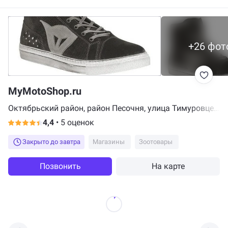
+26 фот
MyMotoShop.ru
Октябрьский район, район Песочня, улица Тимуровцев,
5к1
4,4
•
5 оценок
Закрыто до завтра
Магазины
Зоотовары
Позвонить
На карте