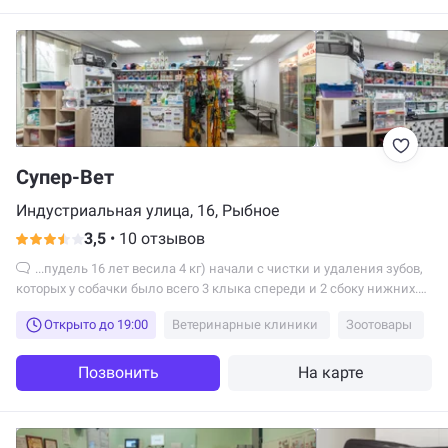
Супер-Вет
Индустриальная улица, 16, Рыбное
3,5
•
10 отзывов
...пудель 16 лет весила 4 кг) начали с чистки и удаления зубов,
которых у собачки было всего 3 клыка спереди и 2 сбоку нижних.
Взяли 1 тыс.руб, за...
Открыто до 19:00
Ветеринарные клиники
Зоотовары
Позвонить
На карте