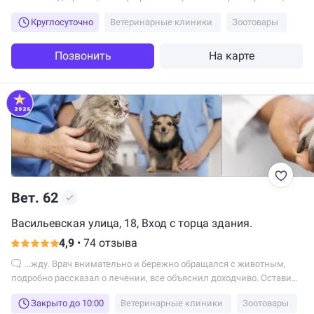
довольны ее работой.
Круглосуточно
Ветеринарные клиники
Зоотовары
Позвонить
На карте
2026
Вет. 62
Васильевская улица, 18, Вход с торца здания.
4,9
•
74 отзыва
...жду. Врач внимательно и бережно обращался с животным,
подробно рассказал о лечении, все объяснил доходчиво. Оставила
хороший отзыв о сервисе и...
Закрыто до 10:00
Ветеринарные клиники
Зоотовары