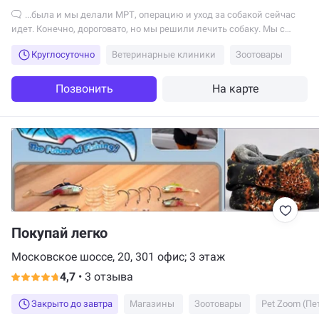
...была и мы делали МРТ, операцию и уход за собакой сейчас
идет. Конечно, дороговато, но мы решили лечить собаку. Мы с
Максимом Сергеевичем общались...
Круглосуточно
Ветеринарные клиники
Зоотовары
Позвонить
На карте
Покупай легко
Московское шоссе, 20, 301 офис; 3 этаж
4,7
•
3 отзыва
Закрыто до завтра
Магазины
Зоотовары