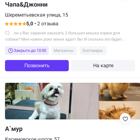
Чапа&Джонни
Шереметьевская улица, 15
5,0
•
2 отзыва
...ли у Вас заранее заказать 2 больших мешка корма для
собаки? Мне нужен роял мини эдалт 8кг.И сколько это будет
стоить?
Закрыто до 10:00
Магазины
Зоотовары
Позвонить
На карте
А`мур
Касимовское шоссе, 57