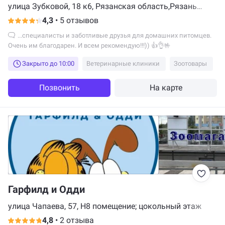
улица Зубковой, 18 к6, Рязанская область,Рязань
,улица Зубковой д.18 корп
4,3
•
5 отзывов
...специалисты и заботливые друзья для домашних питомцев.
Очень им благодарен. И всем рекомендую!!!)) 👍👌🤟
Закрыто до 10:00
Ветеринарные клиники
Зоотовары
Позвонить
На карте
Гарфилд и Одди
улица Чапаева, 57, H8 помещение; цокольный этаж
4,8
•
2 отзыва