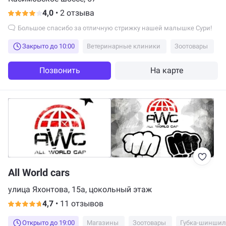
4,0
•
2 отзыва
Большое спасибо за отличную стрижку нашей малышке Сури!
Закрыто до 10:00
Ветеринарные клиники
Зоотовары
Позвонить
На карте
All World cars
улица Яхонтова, 15а, цокольный этаж
4,7
•
11 отзывов
Открыто до 19:00
Магазины
Зоотовары