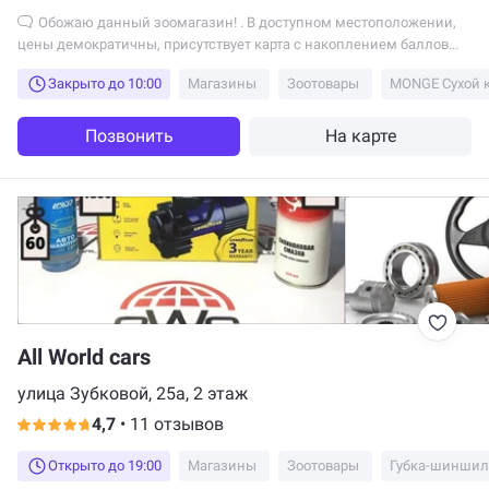
Обожаю данный зоомагазин! . В доступном местоположении,
цены демократичны, присутствует карта с накоплением баллов...
Закрыто до 10:00
Магазины
Зоотовары
Позвонить
На карте
All World cars
улица Зубковой, 25а, 2 этаж
4,7
•
11 отзывов
Открыто до 19:00
Магазины
Зоотовары