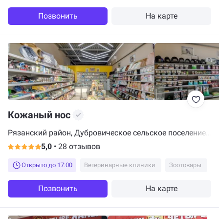
Позвонить
На карте
Кожаный нос
Рязанский район, Дубровическое сельское поселение,
коттеджный посёлок Ласточка, Лазурная улица, 50,
5,0
•
28 отзывов
село Алеканово
Открыто до 17:00
Ветеринарные клиники
Зоотовары
Позвонить
На карте