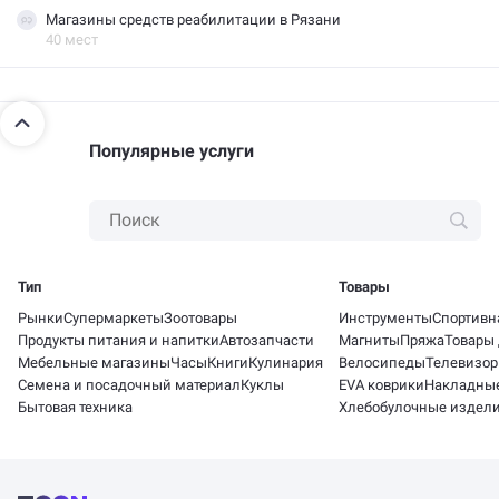
Магазины средств реабилитации в Рязани
40 мест
Популярные услуги
Тип
Товары
Рынки
Супермаркеты
Зоотовары
Инструменты
Спортивн
Продукты питания и напитки
Автозапчасти
Магниты
Пряжа
Товары 
Мебельные магазины
Часы
Книги
Кулинария
Велосипеды
Телевизо
Семена и посадочный материал
Куклы
EVA коврики
Накладны
Бытовая техника
Хлебобулочные издел