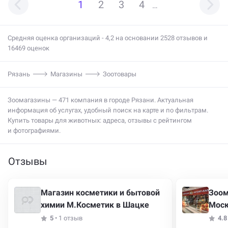
1
2
3
4
…
Средняя оценка организаций - 4,2 на основании 2528 отзывов и
16469 оценок
Рязань
Магазины
Зоотовары
Зоомагазины — 471 компания в городе Рязани. Актуальная
информация об услугах, удобный поиск на карте и по фильтрам.
Купить товары для животных: адреса, отзывы с рейтингом
и фотографиями.
Отзывы
Магазин косметики и бытовой
Зоом
химии М.Косметик в Шацке
Моск
5
•
1 отзыв
4.8