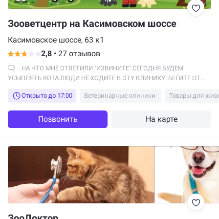
Зооветцентр на Касимовском шоссе
Касимовское шоссе, 63 к1
2,8
•
27 отзывов
...НА ЧТО МНЕ ОТВЕТИЛИ "ИЗВИНИТЕ".СЕГОДНЯ БУДЕМ
УСЫПЛЯТЬ КОТА.ЛЮДИ НЕ ХОДИТЕ В ЭТУ КЛИНИКУ. БЕГИТЕ ОТ
ТУДА ДАБЫ НЕ ПОПАСТЬ В ТАКУЮ ЖЕ СИТУАЦИЮ.
Открыто до 17:00
Ветеринарные клиники
Товары для жив
Позвонить
На карте
ЗооДоктор