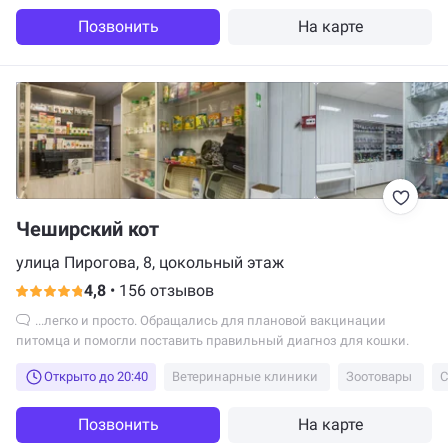
Позвонить
На карте
Чеширский кот
улица Пирогова, 8, цокольный этаж
4,8
•
156 отзывов
...легко и просто. Обращались для плановой вакцинации
питомца и помогли поставить правильный диагноз для кошки.
Открыто до 20:40
Ветеринарные клиники
Зоотовары
Позвонить
На карте