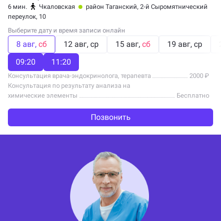
6 мин.
Чкаловская
район Таганский
, 2-й Сыромятнический
переулок, 10
Выберите дату и время записи онлайн
8 авг
сб
12 авг
ср
15 авг
сб
19 авг
ср
09:20
11:20
Консультация врача-эндокринолога, терапевта
2000 ₽
Консультация по результату анализа на
химические элементы
Бесплатно
Позвонить