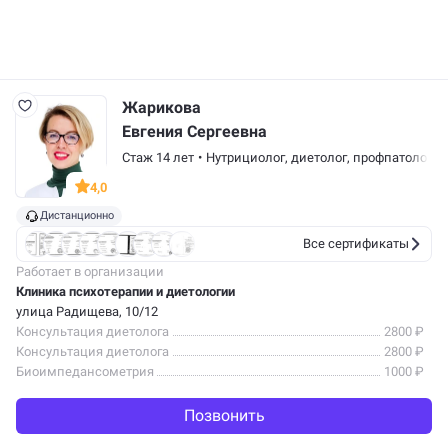
Жарикова
Евгения Сергеевна
Стаж 14 лет
•
Нутрициолог,
диетолог
,
профпатолог
,
т
4,0
Дистанционно
Все сертификаты
Работает в организации
Клиника психотерапии и диетологии
улица Радищева, 10/12
Консультация диетолога
2800 ₽
Консультация диетолога
2800 ₽
Биоимпедансометрия
1000 ₽
Позвонить