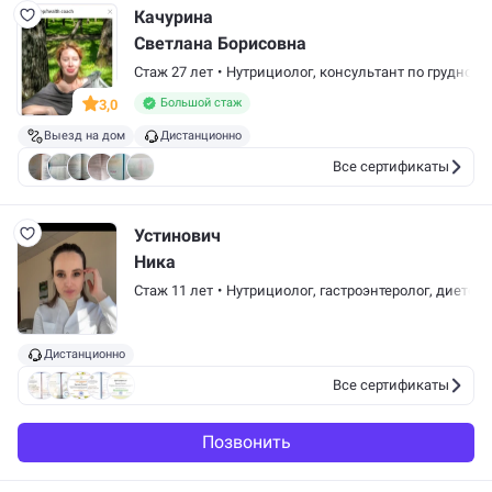
Качурина
Светлана Борисовна
Стаж 27 лет
•
Нутрициолог,
консультант по грудном
Большой стаж
3,0
Выезд на дом
Дистанционно
Все сертификаты
Устинович
Ника
Стаж 11 лет
•
Нутрициолог,
гастроэнтеролог
,
диетоло
Дистанционно
Все сертификаты
Позвонить