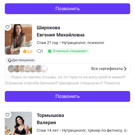
учитывала мои пожелания и направляла в нужное русло, особенно
порадовало как она…
Позвонить
Широкова
Евгения Михайловна
Стаж 21 год
•
Нутрициолог,
психолог
1
Отличный специалист
5,0
Дистанционно
Все сертификаты
Редко оставляю отзывы, но тут просто не могу пройти мимо!!!
Огромное спасибо Евгении!!! Шикарный специалист! Помогла
разобраться в себе, наладить атмосферу в доме, проработали все
мои зажимы и…
Позвонить
Тормышова
Валерия
Стаж 14 лет
•
Нутрициолог,
тренер по фитнесу
,
фитне