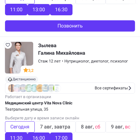
11:00
13:00
16:30
Позвонить
Зылева
Галина Михайловна
Стаж 12 лет
•
Нутрициолог,
диетолог
,
психолог
3,2
Дистанционно
Все сертификаты
Работает в организации
Медицинский центр Vita Nova Clinic
Театральная улица, 35
Выберите дату и время записи онлайн
Сегодня
7 авг
завтра
8 авг
сб
9 авг
вс
11:30
16:00
17:00