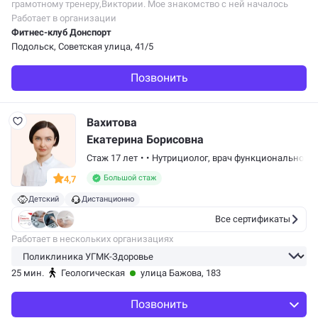
грамотному тренеру,Виктории. Мое знакомство с ней началось
с групповых занятий и я увидела очень техничного и красивого
Работает в организации
человека! Виктория умеет…
Фитнес-клуб Донcпорт
Подольск, Советская улица, 41/5
Позвонить
Вахитова
Екатерина Борисовна
Стаж 17 лет
•
•
Нутрициолог,
врач функциональной д
Большой стаж
4,7
Детский
Дистанционно
Все сертификаты
Работает в нескольких организациях
25 мин.
Геологическая
улица Бажова, 183
Позвонить