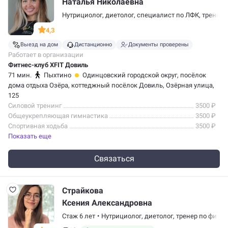
Наталья Николаевна
Нутрициолог,
диетолог
,
специалист по ЛФК
,
тренер 
4,3
Выезд на дом
Дистанционно
Документы проверены
Работает в организации
Фитнес-клуб XFIT Довиль
71 мин.
Пыхтино
Одинцовский городской округ, посёлок
дома отдыха Озёра, коттеджный посёлок Довиль, Озёрная улица,
125
Силовой тренинг
3500 ₽
Общеукрепляющая гимнастика
3500 ₽
Спортивная ходьба
3500 ₽
Показать еще
Связаться
Страйкова
Ксения Александровна
Стаж 6 лет
•
Нутрициолог,
диетолог
,
тренер по фитне