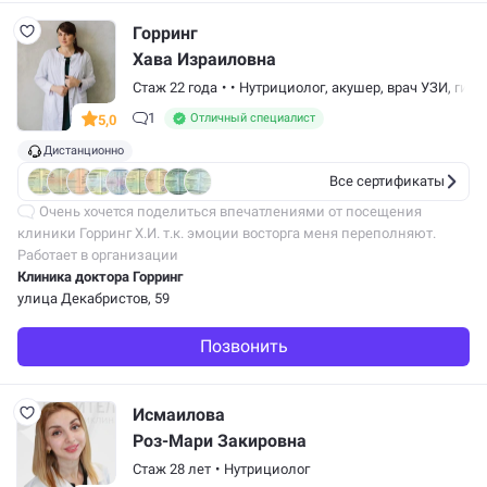
Горринг
Хава Израиловна
Стаж 22 года
•
•
Нутрициолог, акушер, врач УЗИ, гин
1
Отличный специалист
5,0
Дистанционно
Все сертификаты
Очень хочется поделиться впечатлениями от посещения
клиники Горринг Х.И. т.к. эмоции восторга меня переполняют.
Уютная и по- европейски стильная клиника сразу у входа
Работает в организации
окутывает своей атмосферой…
Клиника доктора Горринг
улица Декабристов, 59
Позвонить
Исмаилова
Роз-Мари Закировна
Стаж 28 лет
•
Нутрициолог