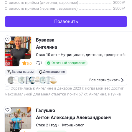
Стоимость приёма (диетолог, взрослые)
3000 ₽
Стоимость приёма (терапевт, взрослые)
2500 ₽
Позвонить
Буваева
Ангелина
Стаж 10 лет
•
Нутрициолог,
диетолог
,
тренер по бод
1
Отличный специалист
5,0
Выезд на дом
Дистанционно
Все сертификаты
Обратилась к Ангелине в декабре 2023 г, когда мой вес достиг
максимальной для меня отметки почти 67 кг. Ангелина, изучив
анализы (у меня аутоиммунный тиреоидит), подобрала нормы
питания и те…
Галушко
Антон Александр Александрович
Стаж 21 год
•
Нутрициолог