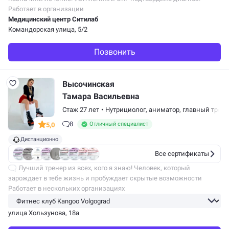
Работает в организации
Медицинский центр Ситилаб
Командорская улица, 5/2
Позвонить
Высочинская
Тамара Васильевна
Стаж 27 лет
•
Нутрициолог,
аниматор
,
главный трене
8
Отличный специалист
5,0
Дистанционно
Все сертификаты
Лучший тренер из всех, кого я знаю! Человек, который
зарождает в тебе жизнь и пробуждает скрытые возможности
твоего тела и духа! Безумно счастлива, что такой человек,
Работает в нескольких организациях
появился в моей жизни!
улица Хользунова, 18а