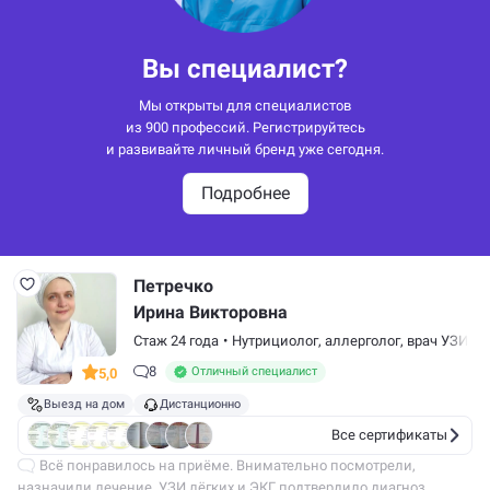
Вы специалист?
Мы открыты для специалистов
из 900 профессий. Регистрируйтесь
и развивайте личный бренд уже сегодня.
Подробнее
Петречко
Ирина Викторовна
Стаж 24 года
•
Нутрициолог, аллерголог, врач УЗИ, 
8
Отличный специалист
5,0
Выезд на дом
Дистанционно
Все сертификаты
Всё понравилось на приёме. Внимательно посмотрели,
назначили лечение. УЗИ лёгких и ЭКГ подтвердило диагноз.