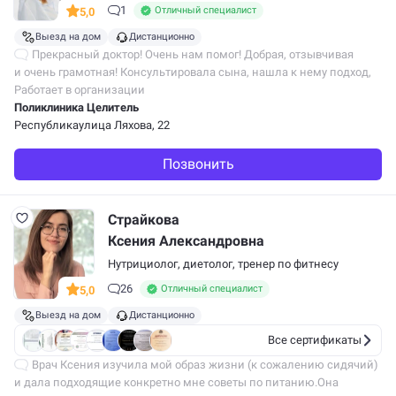
1
Отличный специалист
5,0
Выезд на дом
Дистанционно
Прекрасный доктор! Очень нам помог! Добрая, отзывчивая
и очень грамотная! Консультировала сына, нашла к нему подход,
сын выполнял все рекомендации. Добились очень хороших
Работает в организации
результатов!! Спасибо ей…
Поликлиника Целитель
Республикаулица Ляхова, 22
Позвонить
Страйкова
Ксения Александровна
Нутрициолог,
диетолог
,
тренер по фитнесу
26
Отличный специалист
5,0
Выезд на дом
Дистанционно
Все сертификаты
Врач Ксения изучила мой образ жизни (к сожалению сидячий)
и дала подходящие конкретно мне советы по питанию.Она