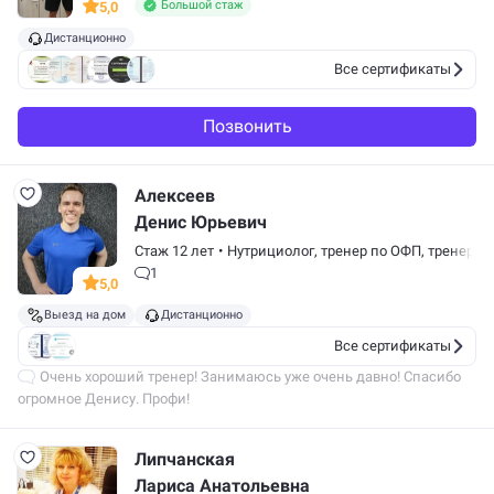
Большой стаж
5,0
Дистанционно
Все сертификаты
Позвонить
Алексеев
Денис Юрьевич
Стаж 12 лет
•
Нутрициолог,
тренер по ОФП
,
тренер п
1
5,0
Выезд на дом
Дистанционно
Все сертификаты
Очень хороший тренер! Занимаюсь уже очень давно! Спасибо
огромное Денису. Профи!
Липчанская
Лариса Анатольевна