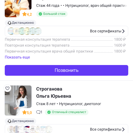
Стаж 44 года
•
•
Нутрициолог,
врач общей практики
,
Большой стаж
4,2
Дистанционно
Все сертификаты
Первичная консультация терапевта
1800 ₽
Повторная консультация терапевта
1600 ₽
Первичная консультация врача общей практики
1800 ₽
Показать еще
Позвонить
Строганова
Ольга Юрьевна
Стаж 8 лет
•
Нутрициолог,
диетолог
1
Отличный специалист
5,0
Дистанционно
Все сертификаты