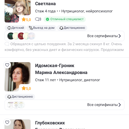
Светлана
Стаж 4 года
•
•
Нутрициолог,
нейропсихолог
3
Отличный специалист
5,0
Детский
Выезд на дом
Дистанционно
Все сертификаты
Обращался с целью похудения. За 2 месяца скинул 8 кг. Очень
комфортно, без ужасных диет и физических нагрузок. Продолжаем
худеть дальше. Светлана, спасибо вам!
Идомская-Гроник
Марина Александровна
Стаж 11 лет
•
Нутрициолог,
диетолог
5,0
Дистанционно
Все сертификаты
Глубоковских