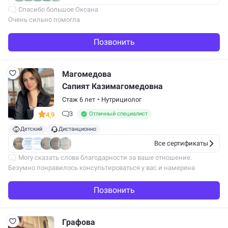
Спасибо большое Оксана
Очень сильно помогла
Как будто заново начал жить
За полгода согнал вес больше 30 кг
Позвонить
Правильно помогает выработать пищевые привычки, работает
с головой, мыслями. Спасибо…
Магомедова
Сапият Казимагомедовна
Стаж 6 лет
•
Нутрициолог
3
Отличный специалист
4,9
Детский
Дистанционно
Все сертификаты
Могу сказать слова благодарности за ваше отношение.
Безумно понравилось консультироваться у вас и намерена
в дальнейшем тоже продолжать лечение у вас. Всех благ вам
Позвонить
Графова