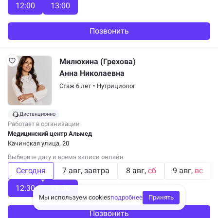
12:00
13:00
Позвонить
Милюхина (Грехова)
Анна Николаевна
Стаж 6 лет
•
Нутрициолог
Дистанционно
Работает в организации
Медицинский центр Альмед
Качинская улица, 20
Выберите дату и время записи онлайн
Сегодня
7 авг
завтра
8 авг
сб
9 авг
вс
12:30
16:30
Мы используем cookies
подробнее
Принять
Позвонить