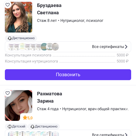
Бруздаева
Светлана
Стаж 8 лет
•
Нутрициолог,
психолог
Дистанционно
Все сертификаты
Консультация психолога
5000 ₽
Консультация нутрициолога
5000 ₽
Позвонить
Рахматова
Зарина
Стаж 4 года
•
Нутрициолог,
врач общей практики
,
ко
5,0
Детский
Дистанционно
Все сертификаты