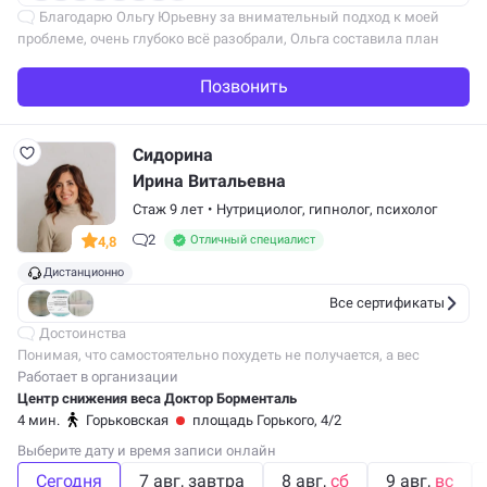
Благодарю Ольгу Юрьевну за внимательный подход к моей
проблеме, очень глубоко всё разобрали, Ольга составила план
действий. За 2 месяца ушёл лишний вес, кожа стала сиять,
появилось много сил,…
Позвонить
Сидорина
Ирина Витальевна
Стаж 9 лет
•
Нутрициолог, гипнолог, психолог
2
Отличный специалист
4,8
Дистанционно
Все сертификаты
Достоинства
Понимая, что самостоятельно похудеть не получается, а вес
угрожающе быстро растёт, решилась на программу похудения
Работает в организации
«Азбука стройности» онлайн и считаю, что это лучшее решение
Центр снижения веса Доктор Борменталь
в моей…
4 мин.
Горьковская
площадь Горького, 4/2
Выберите дату и время записи онлайн
Сегодня
7 авг
завтра
8 авг
сб
9 авг
вс