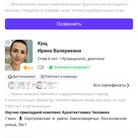
Впечатления самые замечательные! Долго не могла поднять
железо, страдала от угревой сыпи. Алина подобрала мне план
питания, мы пересмотрели мое меню и, о чудо, кожа теперь
идеально чистая! Бонусом…
Позвонить
Кущ
Ирина Валериевна
Стаж 6 лет
•
Нутрициолог,
диетолог
2
Отличный специалист
4,5
Дистанционно
Работает в команде
Все сертификаты
Ирина оказала мягкий и поддерживающий подход
в консультации. Вроде бы элементарные вещи звучали, но ещё
никогда они не оказывались настолько подходящими и точными
Работает в организации
к сложившейся ситуации. Благодарна…
Научно-прикладной комплекс Архитектоника Человека
7 мин.
Серпуховская
район Замоскворечье, Люсиновская
улица, 36с1