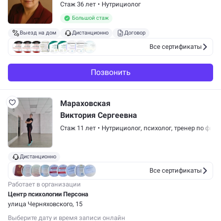
Стаж 36 лет
•
Нутрициолог
Большой стаж
Выезд на дом
Дистанционно
Договор
Все сертификаты
Позвонить
Мараховская
Виктория Сергеевна
Стаж 11 лет
•
Нутрициолог,
психолог
,
тренер по фитн
Дистанционно
Все сертификаты
Работает в организации
Центр психологии Персона
улица Черняховского, 15
Выберите дату и время записи онлайн