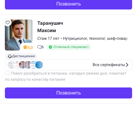
Позвонить
Таранушич
Максим
Стаж 17 лет
•
Нутрициолог,
технолог
,
шеф-повар
6
Отличный специалист
5,0
Дистанционно
Все сертификаты
Помог разобраться в питании, наладил режим дня, помогает
по запросу по качеству питания
Позвонить