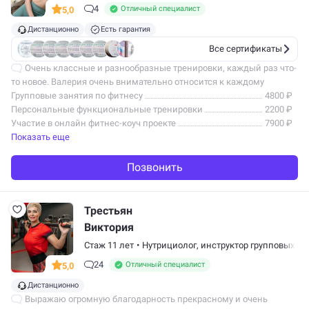
4
Отличный специалист
5,0
Дистанционно
Есть гарантия
Все сертификаты
Очень классные и разнообразные тренировки, каждый раз что-
то новое. Валерия очень внимательно относится к каждому
клиенту. Индивидуально подбирает упражнения. Если соблюдать
Групповые занятия по фитнесу
4800 ₽
все рекомендации…
Персональные функциональные тренировки
2200 ₽
Участие в онлайн фитнес-коуч проекте
7900 ₽
Показать еще
Позвонить
Трестьян
Виктория
Стаж 11 лет
•
Нутрициолог,
инструктор групповых п
24
Отличный специалист
5,0
Дистанционно
Выражаю огромную благодарность прекрасному и очень