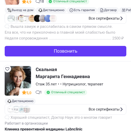
18
Отличный специалист
4,9
Выезд на дом
Дистанционно
Есть гарантия
Договор
Ра
Все сертификаты
Вышла замуж и расслабилась в самом прямом смысле.
Ела все, что ни приколочено а главной моей слабостью было
печенье. Не замечала ничего пока не пересмотрела свадебные
Неделя сопровождения
2500 ₽
фотки, я на них и я в зеркале…
Позвонить
Скальная
Маргарита Геннадиевна
Стаж 35 лет
•
•
Нутрициолог,
терапевт
1
Отличный специалист
5,0
Дистанционно
Все сертификаты
Хороший специалист, Доктор Наук это о многом говорит
Работает в организации
Клиника превентивной медицины Labnclinic