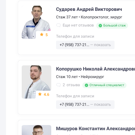
Сударев Андрей Викторович
Стаж 37 лет
•
Колопроктолог, хирург
Еще нет отзывов
Большой стаж
5
Телефон для записи
+7 (958) 737-21...
— показать
Копорушко Николай Александров
Стаж 10 лет
•
Нейрохирург
2
отзыва
Отличный специалист
4.6
Телефон для записи
+7 (958) 737-21...
— показать
Мишуров Константин Александро