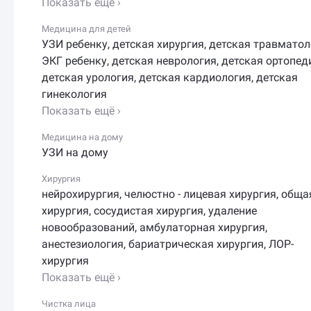
Показать ещё ›
Медицина для детей
УЗИ ребенку
,
детская хирургия
,
детская травматол
ЭКГ ребенку
,
детская неврология
,
детская ортопед
детская урология
,
детская кардиология
,
детская
гинекология
Показать ещё ›
Медицина на дому
УЗИ на дому
Хирургия
нейрохирургия
,
челюстно - лицевая хирургия
,
обща
хирургия
,
сосудистая хирургия
,
удаление
новообразований
,
амбулаторная хирургия
,
анестезиология
,
бариатрическая хирургия
,
ЛОР-
хирургия
Показать ещё ›
Чистка лица