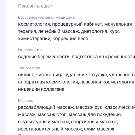
Показать ещё ›
Восстановительная медицина
косметология
,
процедурный кабинет
,
мануальная
терапия
,
лечебный массаж
,
диетология
,
курс
химиотерапии
,
коррекция веса
Гинекология
ведение беременности
,
подготовка к беременности
Лицо и тело
пилинг
,
чистка лица
,
удаление татуажа
,
удаление т
аппаратная косметология
,
лазерная косметология
инъекции коллагена
Массаж
расслабляющий массаж
,
массаж рук
,
классически
массаж
,
массаж стоп
,
массаж для похудения
,
скульптурный массаж
,
спортивный массаж
,
восстановительный массаж
,
слим массаж