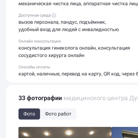
механическая чистка лица
,
аппаратная чистка лиц
Доступная среда
вызов персонала
,
пандус
,
подъёмник
,
удобный вход для людей с инвалидностью
Онлайн консультации
консультация гинеколога онлайн
,
консультация
сосудистого хирурга онлайн
Способы оплаты
картой
,
наличные
,
перевод на карту
,
QR код
,
через 
33 фотографии
медицинского центра Ду
Фото
Фото работ