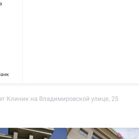
а
банк
эт Клиник на Владимировской улице, 25