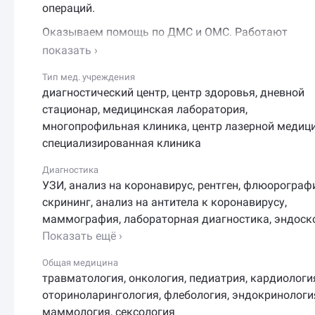
операций.
Оказываем помощь по ДМС и ОМС. Работают
круглосуточный стационар и хирургия одного дня.
Клиника оснащена современным высокотехнолог
Тип мед. учреждения
оборудованием, включая неодимовый лазер AMI Q
диагностический центр
,
центр здоровья
,
дневной
MASTER PLUS. Имеется лицензия на осуществлени
стационар
,
медицинская лаборатория
,
медицинской деятельности.
многопрофильная клиника
,
центр лазерной медиц
Основные направления: флебология, проктология,
специализированная клиника
урология, гинекология, хирургия, онкология,
Диагностика
гастроэнтерология, кардиология, неврология,
УЗИ
,
анализ на коронавирус
,
рентген
,
флюорограф
эндокринология, пульмонология, ЛОР,
скрининг
,
анализ на антитела к коронавирусу
,
дерматовенерология, педиатрия, косметология,
маммография
,
лабораторная диагностика
,
эндоск
диагностика, лабораторные исследования, УЗИ,
Показать ещё ›
эндоскопия и другие.
Общая медицина
Наши преимущества: бесплатная парковка,
травматология
,
онкология
,
педиатрия
,
кардиологи
безбарьерная среда (пандус и лифт), детская зона 
оториноларингология
,
флебология
,
эндокринологи
care, комфортный послеоперационный стационар.
маммология
,
сексология