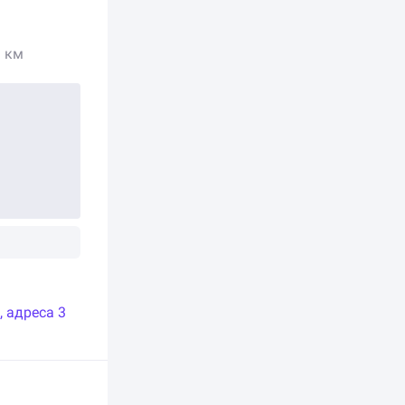
9 км
, адреса 3