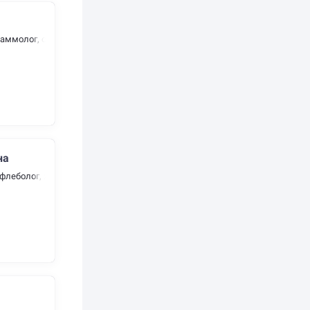
ммолог, онколог, хирург
на
флеболог, хирург