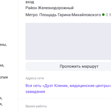
вход
Район Железнодорожный
Метро:
Площадь Гарина-Михайловского
0.
ичным
-
е
ины
,
ия
,
Проложить маршрут
опия
Адреса сети
Вся сеть «
Дуэт Клиник, медицинские центры
»
заведения
я
,
Baby-
я
,
Время работы