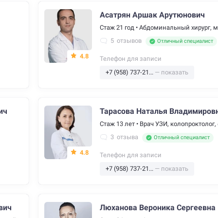
Асатрян Аршак Арутюнович
Стаж 21 год
•
Абдоминальный хирург, ма
5
отзывов
Отличный специалист
4.8
Телефон для записи
+7 (958) 737-21...
— показать
ич
Тарасова Наталья Владимиров
Стаж 13 лет
•
Врач УЗИ, колопроктолог, 
3
отзыва
Отличный специалист
4.8
Телефон для записи
+7 (958) 737-21...
— показать
вич
Люханова Вероника Сергеевна