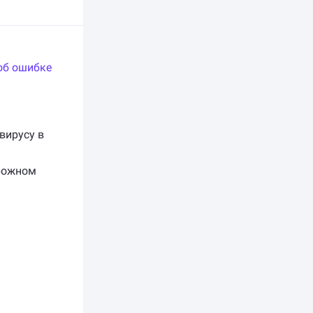
об ошибке
вирусу в
рожном