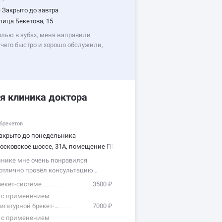
•
Закрыто до завтра
лица Бекетова, 15
олью в зубах, меня направили
 чего быстро и хорошо обслужили,
я клиника доктора
брекетов
акрыто до понедельника
осковское шоссе, 31А, помещение П1
инике мне очень понравился
 отлично провёл консультацию…
рекет-системе
3500 ₽
я с применением
игатурной брекет-
7000 ₽
я с применением