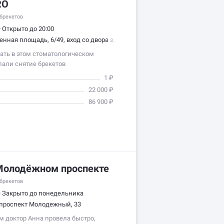
RO
брекетов
•
Открыто до 20:00
енная площадь, 6/49, вход со двора здания
ать в этом стоматологическом
лали снятие брекетов
е. Персонал…
1 ₽
22 000 ₽
86 900 ₽
Молодёжном проспекте
брекетов
•
Закрыто до понедельника
проспект Молодежный, 33
м доктор Анна провела быстро,