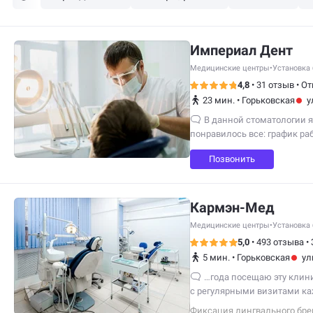
Империал Дент
Медицинские центры
•
Установка 
4,8
•
31 отзыв
•
От
23 мин.
•
Горьковская
у
В данной стоматологии я
понравилось все: график ра
Геннадьевичу…
Позвонить
Кармэн-Мед
Медицинские центры
•
Установка 
5,0
•
493 отзыва
•
5 мин.
•
Горьковская
ул
…года посещаю эту клини
с регулярными визитами ка
профессионалы своего дел
Фиксация лингвального бре