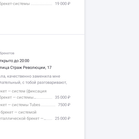
брекет-системы
19 000 ₽
брекетов
ткрыто до 20:00
лица Страж Революции, 17
ила, качественно заменила мне
ательный, с тобой разговаривают,
кет — систем (фиксация
брекет — системы
35 000 ₽
кет — системы Tubes
7500 ₽
 брекет — системой
еталлической брекет —
25 000 ₽
п...