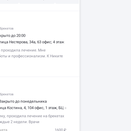
брекетов
крыто до 20:00
лица Нестерова, 34а, 63 офис; 4 этаж
 проходила лечение. Мне
боты и профессионализм. К Никите
брекетов
Закрыто до понедельника
ица Костина, 4, 104 офис, 1 этаж, БЦ на Костина
ку, проходила лечение на брекетах
ждые 2 недели. Врачи
а и не навязывают лишние…
кета
1600 ₽