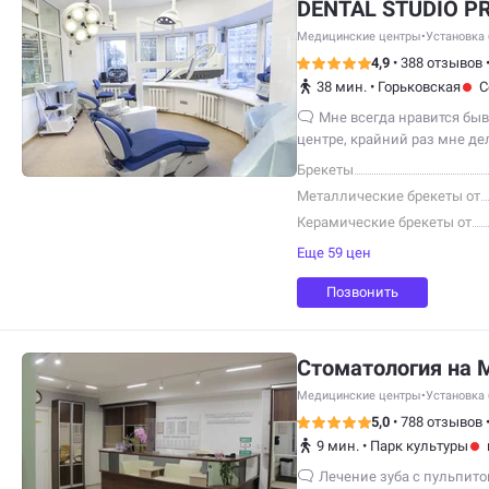
DENTAL STUDIO P
Медицинские центры
•
Установка 
4,9
•
388 отзывов
38 мин.
•
Горьковская
С
Мне всегда нравится быв
центре, крайний раз мне де
и профессиональной гигиен
Брекеты
Металлические брекеты от
Керамические брекеты от
Еще 59 цен
Позвонить
Стоматология на 
Медицинские центры
•
Установка 
5,0
•
788 отзывов
9 мин.
•
Парк культуры
Лечение зуба с пульпито