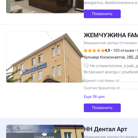
аккуратно, безболезненно и
сделали КТ и рентген.
Позвонить
ЖЕМЧУЖИНА FAM
Медицинские центры
•
Установка 
4,9
•
103 отзыва
•
бульвар Космонавтов, 28Б,
Не стоматология, а рай, д
Встречают всегда с улыбкой
Брекет-системы от
Снятие брекетов от
Еще 58 цен
Позвонить
НН Дентал Арт
Медицинские центры
•
Установка 