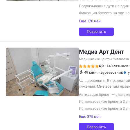
Подвязывание дуги на один
Фиксация брекета на один з
Еще 178 цен
Позвонить
Медиа Арт Дент
Медицинские центры
•
Установка 
4,9
•
140 отзывов
49 мин.
•
Буревестник
у
…довольны. В последний 
тяжёлый. Мне все там нрав
обстановка, люди, которые 
Активация брекет — систем
Использование брекета Dam
Использование брекета Dam
Еще 375 цен
Позвонить