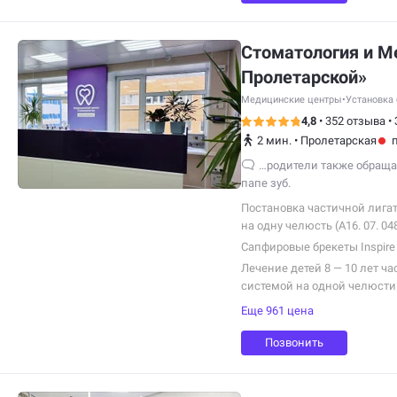
Стоматология и М
Пролетарской»
Медицинские центры
•
Установка 
4,8
•
352 отзыва
•
2 мин.
•
Пролетарская
…родители также обращал
папе зуб.
Постановка частичной лига
на одну челюсть (А16. 07. 04
Сапфировые брекеты Inspire I
Лечение детей 8 — 10 лет ча
системой на одной челюсти
Еще 961 цена
Позвонить