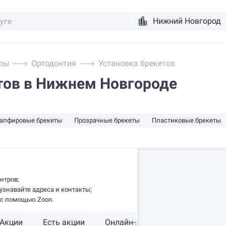
ры
Ортодонтия
Установка брекетов
тов в Нижнем Новгороде
апфировые брекеты
Прозрачные брекеты
Пластиковые брекеты
нтров;
знавайте адреса и контакты;
 с помощью Zoon.
Акции
Есть акции
Онлайн-запись
Рядом со м