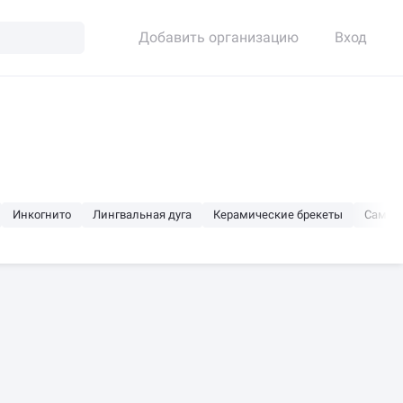
Добавить организацию
Вход
Инкогнито
Лингвальная дуга
Керамические брекеты
Самол
ной
Круглосуточно
Открыто сейчас
Будет от