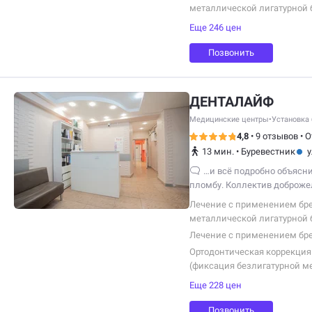
металлической лигатурной 
Еще 246 цен
Позвонить
ДЕНТАЛАЙФ
Медицинские центры
•
Установка 
4,8
•
9 отзывов
•
О
13 мин.
•
Буревестник
у
…и всё подробно объясн
пломбу. Коллектив доброжел
всё рассказывают.
Лечение с применением бре
металлической лигатурной 
на один зубной ряд)
Лечение с применением бре
Ортодонтическая коррекция
(фиксация безлигатурной м
системы на один зубной ряд (
Еще 228 цен
Позвонить