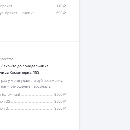
 брекет
110 ₽
уб: брекет — кнопка
600 ₽
брекетов
•
Закрыто до понедельника
лица Коминтерна, 183
раз у меня удаляли зуб восьмёрку,
ится – отношение персонала,
там…
ы (сложная)
3500 ₽
on Q2
3500 ₽
on Q
3500 ₽