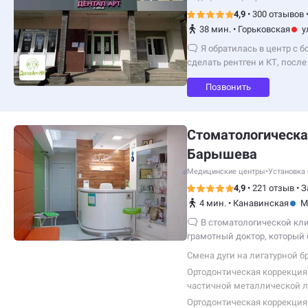
4,9
•
300 отзывов
38 мин.
•
Горьковская
у
Я обратилась в центр с б
сделать рентген и КТ, после
четко рассказали…
Позвонить
Стоматологическа
Барышева
Медицинские центры
•
Установка 
4,9
•
221 отзыв
•
З
4 мин.
•
Канавинская
М
В стоматологической кл
грамотный доктор, который
Смена дуги на лигатурной б
Ортодонтическая коррекци
частичной металлической л
системы
Ортодонтическая коррекци