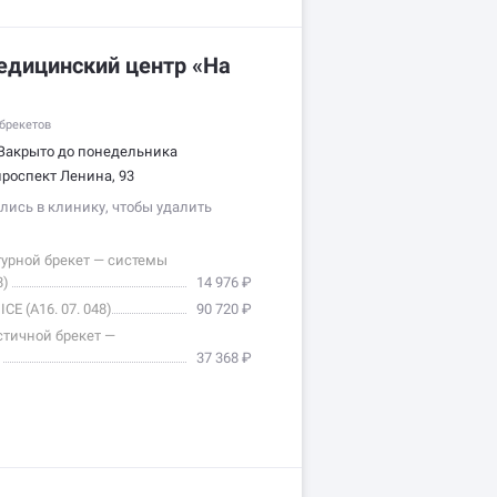
едицинский центр «На
брекетов
Закрыто до понедельника
проспект Ленина, 93
ись в клинику, чтобы удалить
турной брекет — системы
8)
14 976 ₽
CE (А16. 07. 048)
90 720 ₽
стичной брекет —
37 368 ₽