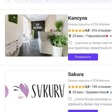
Капсула
Салоны красоты и СПА
•
Макияж
4,8
•
316 отзывов
25 мин.
•
Горьковская
п
…оценках, а также нам п
она приятная, грамотный с
Позвонить
Sakura
Салоны красоты и СПА
•
Макияж
4,8
•
145 отзывов
23 мин.
•
Буревестник
у
…стали более мягкими и
оформить брови при помощи 
тоже практикуют в Салоне «