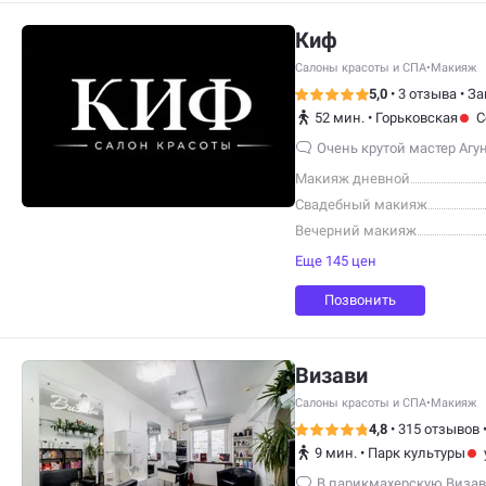
Киф
Салоны красоты и СПА
•
Макияж
5,0
•
3 отзыва
•
За
52 мин.
•
Горьковская
С
Очень крутой мастер Агун
Макияж дневной
Свадебный макияж
Вечерний макияж
Еще 145 цен
Позвонить
Визави
Салоны красоты и СПА
•
Макияж
4,8
•
315 отзывов
9 мин.
•
Парк культуры
В парикмахерскую Визави