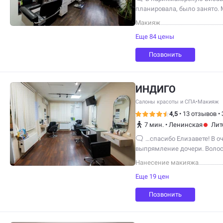
планировала, было занято.
Макияж
Еще 84 цены
Позвонить
ИНДИГО
Салоны красоты и СПА
•
Макияж
4,5
•
13 отзывов
•
7 мин.
•
Ленинская
Лит
…спасибо Елизавете! В о
выпрямление дочери. Воло
блестящие, гладкие. От рез
Нанесение макияжа
Еще 19 цен
Позвонить