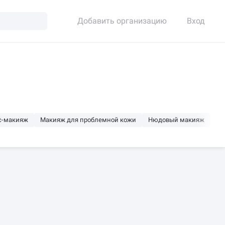
Добавить организацию
Вход
с-макияж
Макияж для проблемной кожи
Нюдовый макияж
акции
Онлайн-запись
Есть фото работ
Есть с