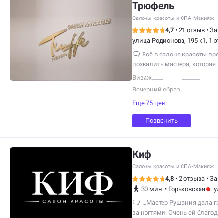
Трюфель
Салоны красоты и СПА
•
Макияж
4,7
•
21 отзыв
•
За
улица Родионова, 195 к1, 1 
Всё в салоне красоты про
похвалить мастера, которая
Визаж
Вечерний образ
Еще 75 цен
Позвонить
Киф
Салоны красоты и СПА
•
Макияж
4,8
•
2 отзыва
•
За
30 мин.
•
Горьковская
у
…Мастер Рушания дала г
за ногтями. Очень ей благо