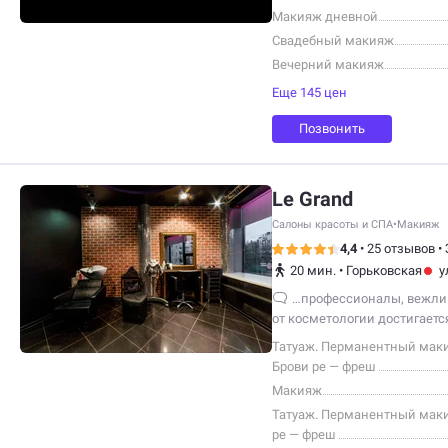
Макияж дневной
Свадебный макияж
Вечерний макияж
Еще 145 цен
Позвонить
Le Grand
Салоны красоты и СПА
•
Макияж
4,4
•
25 отзывов
•
20 мин.
•
Горьковская
у
…профессионалы, вежли
от косметологии достигается
в этом важна регулярность
Татуаж. Перманентный мак
Брови ре — фреш
Макияж
Татуаж. Перманентный маки
ре — фреш