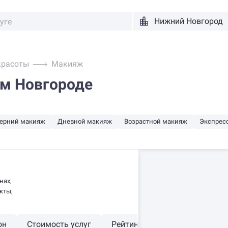
красоты
Макияж
м Новгороде
ерний макияж
Дневной макияж
Возрастной макияж
Экспрес
нах;
кты;
он
Стоимость услуг
Рейтинг
Акции
Есть 