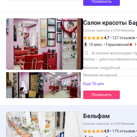
Позвонить
Салон красоты Ба
Салоны красоты и СПА
•
Макияж
4,7
•
127 отзывов
15 мин.
•
Горьковская
1
…В салоне используют п
Perma — для постоянных кли
и на косметику.
Макияж свадебный
Макияж вечерний
Еще 70 цен
Позвонить
Бельфам
Салоны красоты и СПА
•
Макияж
4,9
•
175 отзывов