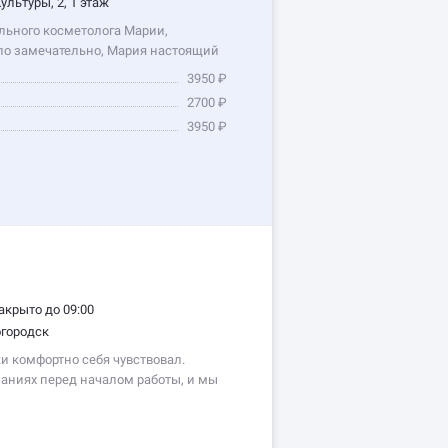
ультуры, 2, 1 этаж
льного косметолога Марии,
шло замечательно, Мария настоящий
3950 ₽
2700 ₽
3950 ₽
акрыто до 09:00
огородск
и комфортно себя чувствовал.
ланиях перед началом работы, и мы
ьтат.