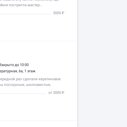
 Меня постригла мастер…
3000 ₽
Закрыто до 10:00
ературная, 6а, 1 этаж
чередной раз сделали кератиновое
сы послушные, шелковистые,
ультата…
от 3000 ₽