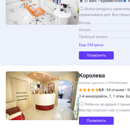
37 мин.
•
Буревестник
К
Была сегодня у замечате
прокалывала ухо!. Все про
профессионал своего…
Визаж
Визаж
Пробный визаж
Еще 234 цены
Позвонить
Королева
Салоны красоты и СПА
•
Макияж
4,9
•
54 отзыва
•
З
2-й микрорайон, 7, 1 этаж, Б
Ребенок во время стрижк
Мастер спросил нас о поже
получили ожидаемый резул
Позвонить