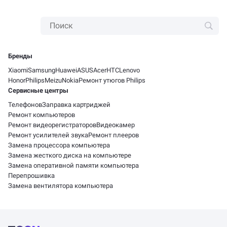
Бренды
Xiaomi
Samsung
Huawei
ASUS
Acer
HTC
Lenovo
Honor
Philips
Meizu
Nokia
Ремонт утюгов Philips
Сервисные центры
Телефонов
Заправка картриджей
Ремонт компьютеров
Ремонт видеорегистраторов
Видеокамер
Ремонт усилителей звука
Ремонт плееров
Замена процессора компьютера
Замена жесткого диска на компьютере
Замена оперативной памяти компьютера
Перепрошивка
Замена вентилятора компьютера