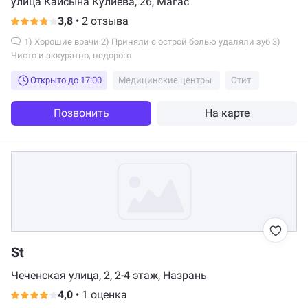
улица Кайсына Кулиева, 26, Магас
3,8
•
2 отзыва
1) Хорошие врачи 2) Приняли с острой болью удаляли зуб 3)
Чисто и аккуратно, недорого
Открыто до 17:00
Медицинские центры
Отит
Позвонить
На карте
St
Чеченская улица, 2, 2-4 этаж, Назрань
4,0
•
1 оценка