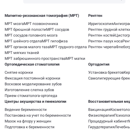
Магнитно-резонансная томография (МРТ)
Рентген
МРТ мозга
МРТ позвоночника
Ирригоскопия
Ангиогр
МРТ брюшной полости
МРТ сосудов
Рентген грудной клетк
МРТ сосудов головного мозга
Рентген костей
Цистог
МРТ шейного отдела
МРТ гипофиза
Рентген пазух носа
Рен
МРТ органов малого таза
МРТ грудного отдела
Рентген черепа
Флебог
МРТ мягких тканей
МРТ забрюшинного пространства
МРТ матки
Ортопедическая стоматология
Ортодонтия
Снятие коронки
Установка брекетов
Кер
Фиксация постоянной коронки
Самолигирующие брек
Восковое моделирование зубов
Изготовление слепка зубов
Прием стоматолога-ортопеда
Центры акушерства и гинекологии
Восстановительная ме
Ведение беременности
Вакцинация
Косметоло
Постановка на учет по беременности
Физиотерапия
Психоло
Мазок на флору у женщин
Процедурный кабинет
Подготовка к беременности
Гирудотерапия
Лечебн