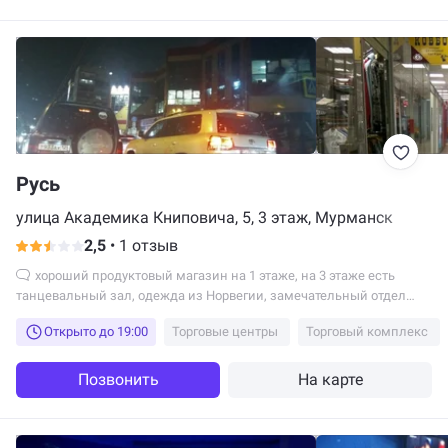
Русь
улица Академика Книповича, 5, 3 этаж, Мурманск
2,5
•
1 отзыв
хороший продуктовый магазин на 1 этаже, на 3 этаже есть
танцевальный зал, одежда из Норвегии, замечательный отдел
тканей "Салон АНКА". Главное - в центре и есть своя парковка.
Открыто до 19:00
Торговые центры
Торговый комплекс
Позвонить
На карте