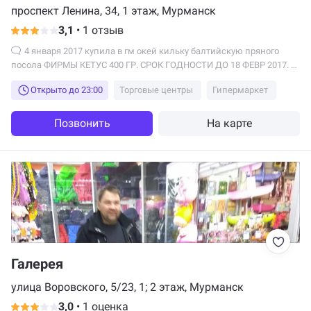
проспект Ленина, 34, 1 этаж, Мурманск
3,1
•
1 отзыв
4 января 2017 купила в гм окей кильку балтийскую пряного
посола ФИРМЫ КЕТУС 400 ГР. СРОК ГОДНОСТИ ДО 18 ФЕВР 2017. В
О Н Я Е Т!!!!!!!!!!!!!!!
Открыто до 23:00
Торговые центры
Гипермаркет
Позвонить
На карте
Галерея
улица Воровского, 5/23, 1; 2 этаж, Мурманск
3,0
•
1 оценка