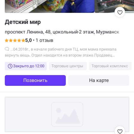
Детский мир
проспект Ленина, 48, цокольный-2 этаж, Мурманск
5,0
•
1 отзыв
...04.2018г., в начале рабочего дня ТЦ, моя мама приехала
вернуть вещь. Отдел находится на втором этаже.Продавец
довольно крупная женщина с недовольным...
Закрыто до 12:00
Торговые центры
Торговый комплекс
Позвонить
На карте