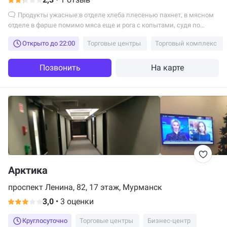
Продукты ужасные:в отделе хлеба плесенью пахнет, в мясном
отделе в фарше помимо мяса еще и рога с копытами, судя по
хрусту на зубах...
Открыто до 22:00
Торговые центры
Торговый комплекс
Позвонить
На карте
Арктика
проспект Ленина, 82, 17 этаж, Мурманск
3,0
•
3 оценки
Круглосуточно
Торговые центры
Бизнес-центр