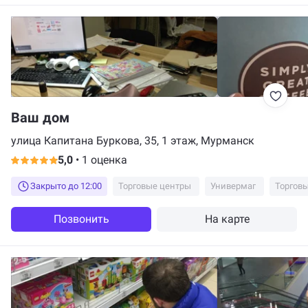
Ваш дом
улица Капитана Буркова, 35, 1 этаж, Мурманск
5,0
•
1 оценка
Закрыто до 12:00
Торговые центры
Универмаг
Торгов
Позвонить
На карте