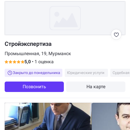
Стройэкспертиза
Промышленная, 19, Мурманск
5,0
•
1 оценка
Закрыто до понедельника
Юридические услуги
Судебная
Позвонить
На карте