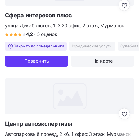
Сфера интересов плюс
улица Декабристов, 1, 3.20 офис; 2 этаж, Мурманск
4,2
•
5 оценок
Закрыто до понедельника
Юридические услуги
Судебная
Позвонить
На карте
Центр автоэкспертизы
Автопарковый проезд, 2 к6, 1 офис; 3 этаж, Мурманск