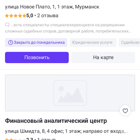
улица Новое Плато, 1, 1 этаж, Мурманск
5,0
•
2 отзыва
...есть специалисты специализирующиеся на разрешении
сложных судебных споров, договорной работе, потребительских
спорах, подрядных спорах, взыскании...
Закрыто до понедельника
Юридические услуги
Судебная
Позвонить
На карте
Финансовый аналитический центр
улица Шмидта, 8, 4 офис; 1 этаж; направо от входа,
Мурманск
2,3
•
1 отзыв