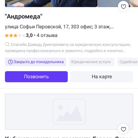
"Андромеда"
улица Софьи Перовской, 17, 303 офис; 3 этаж,
Мурманск
3,0
•
4 отзыва
Спасибо Давиду Дмитриевичу за юридическую консультацию,
проведена профессионально и грамотно, подробно и понятно
изложены дальнейшие действия...
Закрыто до понедельника
Юридические услуги
Судебная
Позвонить
На карте