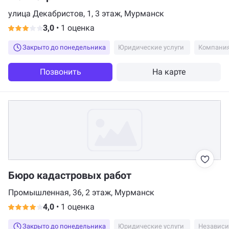
улица Декабристов, 1, 3 этаж, Мурманск
3,0
•
1 оценка
Закрыто до понедельника
Юридические услуги
Компания
Позвонить
На карте
Бюро кадастровых работ
Промышленная, 36, 2 этаж, Мурманск
4,0
•
1 оценка
Закрыто до понедельника
Юридические услуги
Независи