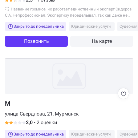
Название громкое, но работает единственный эксперт Сидоров
С.А. Непрофессионал. Экспертизу переделывал, так как даже не
понял поставленных судьей вопросов. В технике Apple не
Закрыто до понедельника
Юридические услуги
Судебная
разбирается, а туда же. Потерял часть предмета экспертизы. Не
советую обращаться в эту организацию никому и никогда.
Позвонить
На карте
М
улица Свердлова, 21, Мурманск
2,0
•
2 оценки
Закрыто до понедельника
Юридические услуги
Судебная