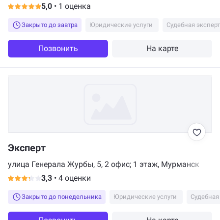
5,0
•
1 оценка
Закрыто до завтра
Юридические услуги
Судебная экспер
Позвонить
На карте
Эксперт
улица Генерала Журбы, 5, 2 офис; 1 этаж, Мурманск
3,3
•
4 оценки
Закрыто до понедельника
Юридические услуги
Судебная