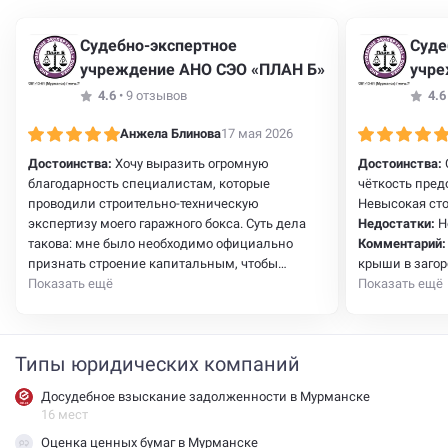
Судебно-экспертное
Суде
учреждение АНО СЭО «ПЛАН Б»
учре
4.6
•
9 отзывов
4.6
Анжела Блинова
17 мая 2026
Достоинства:
Хочу выразить огромную
Достоинства:
благодарность специалистам, которые
чёткость пред
проводили строительно-техническую
Невысокая сто
экспертизу моего гаражного бокса. Суть дела
Недостатки:
Н
такова: мне было необходимо официально
Комментарий:
признать строение капитальным, чтобы
крыши в загор
защитить в суде свои права, как собственника.
Показать ещё
осени закончи
Показать ещё
Я обратилась за помощью в АНО СЭО "ПЛАН" Б.
сильные дожд
С самого начала специалисты с участием
стали появлят
подошли к моей проблеме: подробно
выяснилось- и
Типы юридических компаний
проконсультировали, объяснили все этапы
мембраны и п
работы, собрали необходимые документы и
экспертного з
Досудебное взыскание задолженности в Мурманске
тщательно провели обследование
желал призна
16 мест
Оценка ценных бумаг в Мурманске