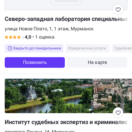
Северо-западная лаборатория специальных 
улица Новое Плато, 1, 1 этаж, Мурманск
4,0
•
1 оценка
Закрыто до понедельника
Юридические услуги
Судебная
Позвонить
На карте
Институт судебных экспертиз и криминалист
проспект Ленина, 16, Мурманск