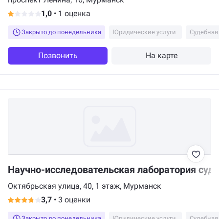
1,0
•
1 оценка
Закрыто до понедельника
Юридические услуги
Судебная
Позвонить
На карте
Научно-исследовательская лаборатория суд
Октябрьская улица, 40, 1 этаж, Мурманск
3,7
•
3 оценки
Закрыто до понедельника
Юридические услуги
Судебная