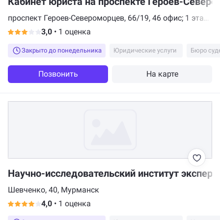
Кабинет юриста на проспекте Героев-Север
проспект Героев-Североморцев, 66/19, 46 офис; 1 этаж;
отдельная кнопка домофона, Мурманск
3,0
•
1 оценка
Закрыто до понедельника
Юридические услуги
Бюро суд
Позвонить
На карте
Научно-исследовательский институт эксперт
Шевченко, 40, Мурманск
4,0
•
1 оценка