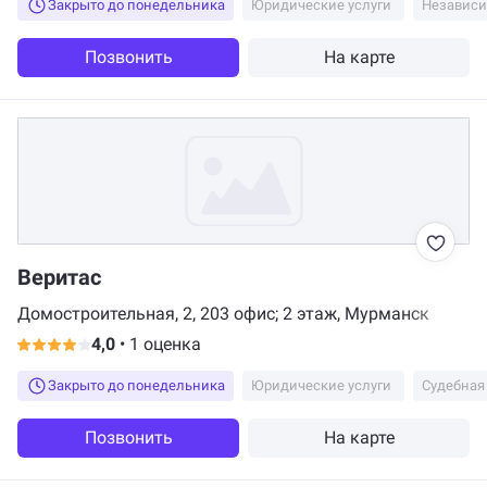
Закрыто до понедельника
Юридические услуги
Независи
Позвонить
На карте
Веритас
Домостроительная, 2, 203 офис; 2 этаж, Мурманск
4,0
•
1 оценка
Закрыто до понедельника
Юридические услуги
Судебная
Позвонить
На карте