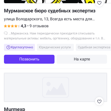
Мурманское бюро судебных экспертиз
улица Володарского, 13, Всегда есть места для
парковки автотранспорта, Мурманск
4,3
•
9 отзывов
...Мурманска. Нам периодически приходится списывать
материальные активы: мебель, оргтехнику, оборудование и т.п. В
настоящее время вышестоящие организации...
Круглосуточно
Юридические услуги
Судебная экспертиза
Позвонить
На карте
Murmexp