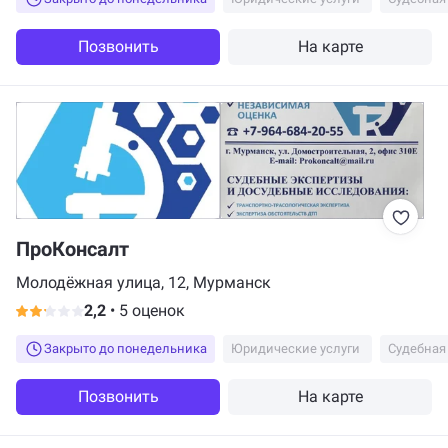
Позвонить
На карте
ПроКонсалт
Молодёжная улица, 12, Мурманск
2,2
•
5 оценок
Закрыто до понедельника
Юридические услуги
Судебная
Позвонить
На карте