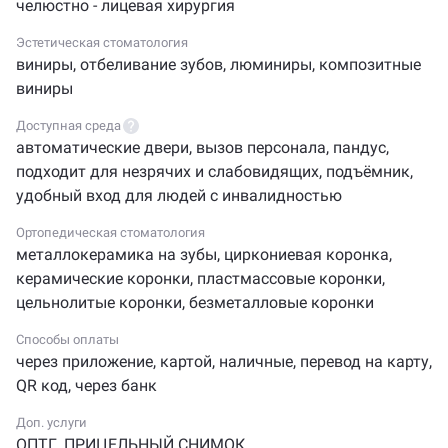
челюстно - лицевая хирургия
оказываемых услуг. Приходите в «Аурели-Дент»
и убедитесь, что современная стоматология может
Эстетическая стоматология
быть комфортной и безболезненной!
виниры
,
отбеливание зубов
,
люминиры
,
композитные
виниры
Доступная среда
автоматические двери
,
вызов персонала
,
пандус
,
подходит для незрячих и слабовидящих
,
подъёмник
,
удобный вход для людей с инвалидностью
Ортопедическая стоматология
металлокерамика на зубы
,
циркониевая коронка
,
керамические коронки
,
пластмассовые коронки
,
цельнолитые коронки
,
безметалловые коронки
Способы оплаты
через приложение
,
картой
,
наличные
,
перевод на карту
,
QR код
,
через банк
Доп. услуги
ОПТГ
,
ПРИЦЕЛЬНЫЙ СНИМОК