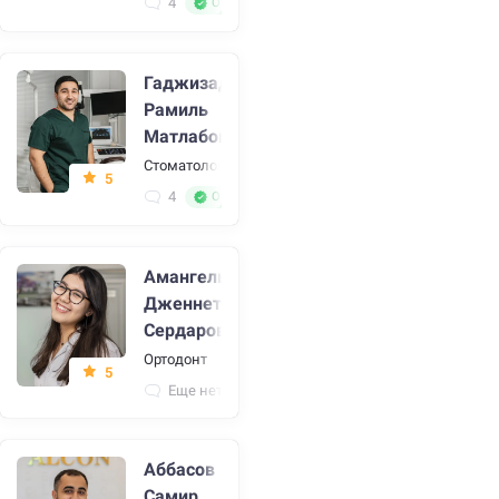
4
Отличный специалист
Гаджизаде
Рамиль
Матлабович
Стоматолог, стоматолог-ортопед, стоматолог-терап
5
4
Отличный специалист
Амангельдыева
Дженнет
Сердаровна
Ортодонт
5
Еще нет отзывов
Аббасов
Самир