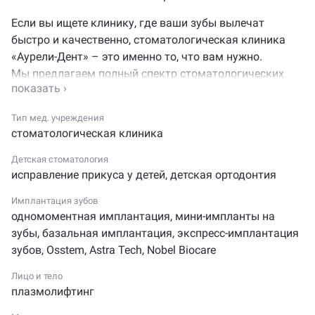
Если вы ищете клинику, где ваши зубы вылечат
быстро и качественно, стоматологическая клиника
«Аурели-Дент» – это именно то, что вам нужно.
Мы предлагаем полный спектр стоматологических
услуг для жителей и гостей столицы, используя
передовые технологии и индивидуальный подход
Тип мед. учреждения
к каждому пациенту.
стоматологическая клиника
Наши опытные врачи применяют особые методики,
Детская стоматология
помогающие преодолеть страх перед
исправление прикуса у детей
,
детская ортодонтия
стоматологическим лечением. Мы гарантируем, что
все процедуры будут выполнены максимально
Имплантация зубов
одномоментная имплантация
,
мини-импланты на
аккуратно и безболезненно. Клиника оснащена
зубы
,
базальная имплантация
,
экспресс-имплантация
современным диагностическим оборудованием,
зубов
,
Osstem
,
Astra Tech
,
Nobel Biocare
включая аппараты для проведения КТ, ОПТГ
и прицельных снимков, что обеспечивает точную
Лицо и тело
диагностику и эффективное лечение.
плазмолифтинг
В «Аурели-Дент» мы специализируемся на лечении