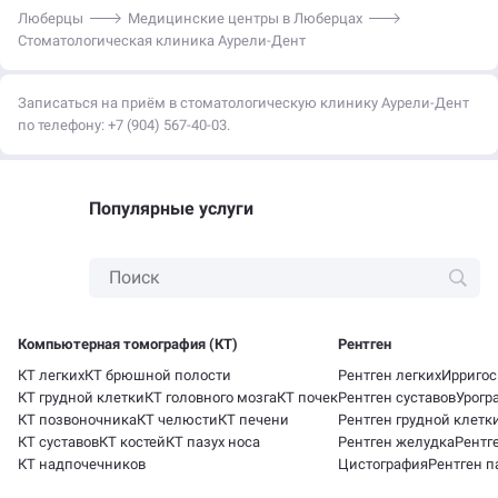
Люберцы
Медицинские центры в Люберцах
Стоматологическая клиника Аурели-Дент
Записаться на приём в стоматологическую клинику Аурели-Дент
по телефону: +7 (904) 567-40-03.
Популярные услуги
Компьютерная томография (КТ)
Рентген
КТ легких
КТ брюшной полости
Рентген легких
Ирригос
КТ грудной клетки
КТ головного мозга
КТ почек
Рентген суставов
Урогр
КТ позвоночника
КТ челюсти
КТ печени
Рентген грудной клетк
КТ суставов
КТ костей
КТ пазух носа
Рентген желудка
Рентг
КТ надпочечников
Цистография
Рентген п