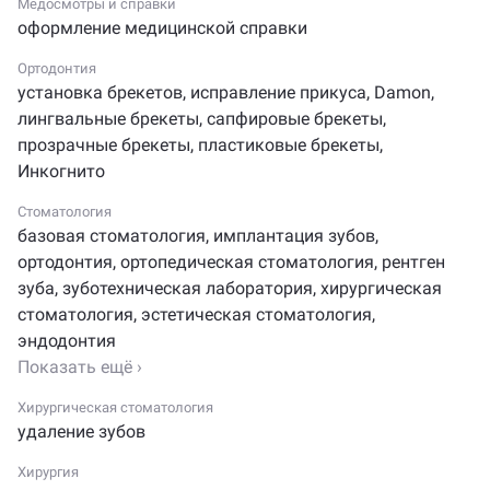
Медосмотры и справки
зубов под микроскопом, что позволяет добиться
оформление медицинской справки
безупречной точности всех манипуляций. Наши услуги
Ортодонтия
включают имплантацию и протезирование любой
установка брекетов
,
исправление прикуса
,
Damon
,
сложности, срочную стоматологическую помощь,
лингвальные брекеты
,
сапфировые брекеты
,
а также ортодонтическое лечение с использованием
прозрачные брекеты
,
пластиковые брекеты
,
брекет-систем. Мы применяем малоинвазивные
Инкогнито
технологии, стараясь максимально сохранить
здоровые ткани зубов.
Стоматология
базовая стоматология
,
имплантация зубов
,
Особое внимание уделяем исправлению прикуса –
ортодонтия
,
ортопедическая стоматология
,
рентген
наши ортодонты помогут решить проблемы
зуба
,
зуботехническая лаборатория
,
хирургическая
со смыканием челюстей, устранить щели между
стоматология
,
эстетическая стоматология
,
зубами и другие эстетические недостатки. После
эндодонтия
завершения лечения каждый пациент получает
Показать ещё ›
персональные рекомендации по уходу за полостью
рта и подбору оптимальных гигиенических средств.
Хирургическая стоматология
удаление зубов
Многочисленные положительные отзывы наших
Хирургия
пациентов – лучшее подтверждение качества