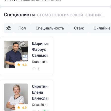
Специалисты
стоматологической клиники Аурели-Дент
Пол
Специальность
Стаж
Онлайн-з
Шарипов
Фаррух
Салимович
Главный врач
4.3
3
Сироткина
Елена
Вячеславовна
Стаж 20 лет
•
Стоматолог, стоматолог-терапевт
4.9