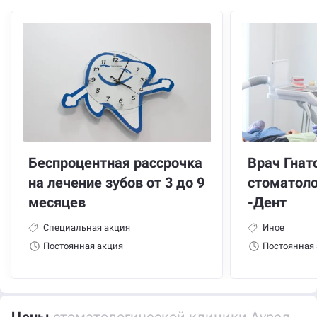
Беспроцентная рассрочка
Врач Гнат
на лечение зубов от 3 до 9
стоматоло
месяцев
-Дент
Специальная акция
Иное
Постоянная акция
Постоянная
Цены
стоматологической клиники Аурели-Дент