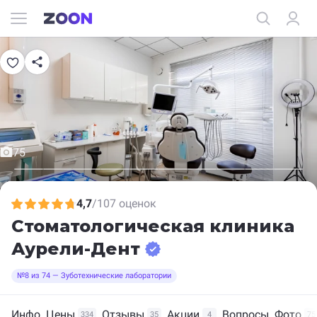
75
4,7
/
107 оценок
Стоматологическая клиника
Аурели-Дент
№8 из 74 — Зуботехнические лаборатории
Инфо
Цены
Отзывы
Акции
Вопросы
Фото
334
35
4
75