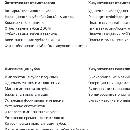
Эстетическая стоматология
Хирургическая стомато
Виниры
Отбеливание зубов
Удаление зубов
Удален
Наращивание зубов
Скайсы
Люминиры
Резекция зуба
Наращив
Композитные виниры
Пластика десны
Пласти
Отбеливание зубов ZOOM
Гингивэктомия
Лоскутн
Отбеливание зубов лазерное
Пластика уздечки губ
Г
Восстановление зубной эмали
Прием стоматолога-хир
Фотоотбеливание зубов
Голливудские виниры
Имплантация зубов
Хирургическая гинекол
Имплантация зубов под ключ
Выскабливание матки
Одномоментная имплантация
Операции при эндомет
Мини-импланты на зубы
Бужирование цервикал
Базальная имплантация
Зондирование полости
Установка формирователя десны
Внутриматочные опер
Установка абатментов
Экспресс-имплантация зубов
Установка временного импланта
Классическая имплантация зубов
Изготовление хирургического шаблона
Osstem