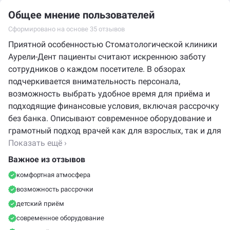
Общее мнение пользователей
Осмотр, консультация, коррекция пломбы (шлифовка, полировка) из других клиник
1300 ₽
Сформировано на основе 35 отзывов
Шлифовка и полировка зуба
500 ₽
Приятной особенностью Стоматологической клиники
Аурели-Дент пациенты считают искреннюю заботу
Лечение среднего кариеса (рентген, трепанация старой пломбы, препаровка, мед. обработка, постановка пломбы, шлифовка, полировка)
7500 ₽
сотрудников о каждом посетителе. В обзорах
подчеркивается внимательность персонала,
Лечение глубокого кариеса (рентген, трепанация старой пломбы, препаровка, мед. обработка, постановка пломбы, шлифовка, полировка)
8300 ₽
возможность выбрать удобное время для приёма и
подходящие финансовые условия, включая рассрочку
Удаление старой пломбы, трепанация коронки зуба
600 ₽
без банка. Описывают современное оборудование и
грамотный подход врачей как для взрослых, так и для
Реставрация зубов (стоимость работы)
детей, благодаря чему лечение проходит спокойно и
Показать ещё ›
безболезненно. Пациенты также выделяют комфорт и
Эстетическая реставрация жевательной группы зубов (работа, без пломбировочного материала)
6500 ₽
Важное из отзывов
душевную атмосферу в клинике.
комфортная атмосфера
Эстетическая реставрация передних зубов (работа без пломбировочного материала)
6100 ₽
возможность рассрочки
детский приём
современное оборудование