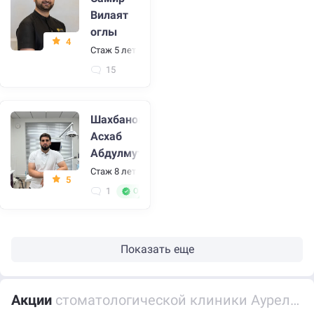
Вилаят
оглы
4
Стаж 5 лет
•
Имплантолог, стоматолог, стоматолог-о
15
Шахбанов
Асхаб
Абдулмуталибович
Стаж 8 лет
•
Ортодонт, стоматолог
5
1
Отличный специалист
Показать еще
Акции
стоматологической клиники Аурели-Дент