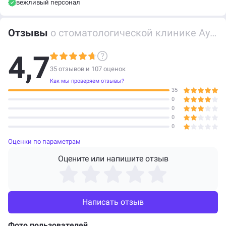
вежливый персонал
Отзывы
о стоматологической клинике Аурели-Дент (Stomatologicheskaya klinika Aureli-Dent)
4,7
35 отзывов и
107
оценок
Как мы проверяем отзывы?
35
0
0
0
0
Оценки по параметрам
Оцените или напишите отзыв
Написать отзыв
Фото пользователей