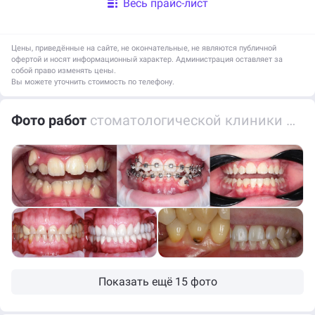
Весь прайс-лист
Осмотр/ Консультация
750 ₽
Цены, приведённые на сайте, не окончательные, не являются публичной
офертой и носят информационный характер. Администрация оставляет за
Компьютерная томограмма 3D (1 сегмент)
1500 ₽
собой право изменять цены.
Вы можете уточнить стоимость по телефону.
Компьютерная томограмма 3D для сторонних пациентов
4900 ₽
Фото работ
стоматологической клиники Аурели-Дент
Лечение кариеса
Наложение лечебной прокладки Ducall ivory. Calasept
900 ₽
Наложение лайнерной прокладки GG Fuji IX. Vetrimer. Vitribond
850 ₽
Наложение изолирующей прокладки Ionosit
1100 ₽
Постановка матрицы 3M
450 ₽
Показать ещё 15 фото
Постановка Оптрагейт
500 ₽
Постановка системы Кафердам
750 ₽