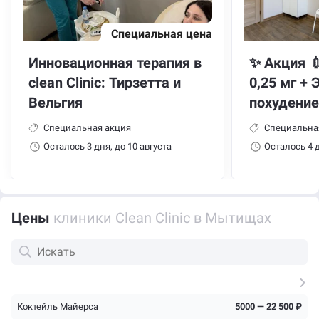
Специальная цена
Инновационная терапия в
✨ Акция 
clean Clinic: Тирзетта и
0,25 мг + 
Вельгия
похудение
Специальная акция
Специальна
Осталось 3 дня, до 10 августа
Осталось 4 д
Цены
клиники Clean Clinic в Мытищах
Коктейль Майерса
5000 — 22 500 ₽