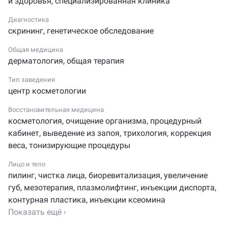
и здоровья
,
специализированная клиника
от лишней напряженности и морально подготовиться
Диагностика
к приему. Специалисты этого учреждения применяют
скрининг
,
генетическое обследование
в своей работе наиболее эффективные и новые
технологии, техническое оснащение и материалы
Общая медицина
надежных брендов, а также регулярно повышают
дерматология
,
общая терапия
свою квалификацию.
Тип заведения
центр косметологии
В рамках комплексного подхода здесь есть
возможность записаться на скрининг, генетическое
Восстановительная медицина
обследование, а также очищение организма.
косметология
,
очищение организма
,
процедурный
Не забывайте, каждый визит к врачу — значительный
кабинет
,
выведение из запоя
,
трихология
,
коррекция
вклад в «банк» вашего здорового будущего!
веса
,
тонизирующие процедуры
Главное богатство любой клиники — это врачи,
Лицо и тело
работающие в ней. А что что лучше расскажет об их
пилинг
,
чистка лица
,
биоревитализация
,
увеличение
компетенции, чем рекомендации клиентов?
губ
,
мезотерапия
,
плазмолифтинг
,
инъекции диспорта
,
Посетители Zoon.ru (а это реальные пациенты
контурная пластика
,
инъекции ксеомина
клиники) особенно хвалят работу
Ольги
Показать ещё ›
Александровны Закизяновой
и
Веры Владимировны