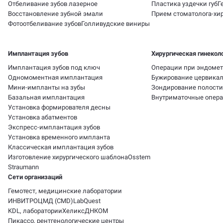
Отбеливание зубов лазерное
Пластика уздечки губ
Г
Восстановление зубной эмали
Прием стоматолога-хир
Фотоотбеливание зубов
Голливудские виниры
Имплантация зубов
Хирургическая гинекол
Имплантация зубов под ключ
Операции при эндомет
Одномоментная имплантация
Бужирование цервикал
Мини-импланты на зубы
Зондирование полости
Базальная имплантация
Внутриматочные опер
Установка формирователя десны
Установка абатментов
Экспресс-имплантация зубов
Установка временного импланта
Классическая имплантация зубов
Изготовление хирургического шаблона
Osstem
Straumann
Сети организаций
Гемотест, медицинские лаборатории
ИНВИТРО
ЦМД (CMD)
LabQuest
KDL, лаборатории
Хеликс
ДНКОМ
Пикассо, рентгенологические центры