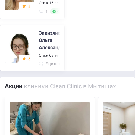
Стаж 16 лет
•
Главный врач, дерматолог, косметолог
5
1
Отличный специалист
Закизянова
Ольга
Александровна
Стаж 6 лет
•
Терапевт
5
Еще нет отзывов
Акции
клиники Clean Clinic в Мытищах