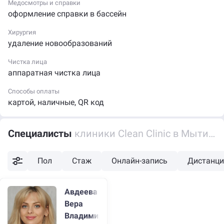
Медосмотры и справки
Авдеевой
. Средний рейтинг этих специалистов
оформление справки в бассейн
больше 4,5!
Хирургия
Организация располагается по адресу: Россия,
удаление новообразований
Московская область, Мытищи, Лётная улица,
21 (рядом со станцией метро Медведково). Узнать
Чистка лица
аппаратная чистка лица
подробности вы можете по телефону +7 (901) 256-67-
58 или на сайте klinika-clean-clinic.ru. Двери компании
Способы оплаты
открыты Пн-пт: 08:00 - 20:00; сб-вс: 09:00 - 19:00.
картой
,
наличные
,
QR код
Специалисты
клиники Clean Clinic в Мытищах
Пол
Стаж
Онлайн-запись
Дистанци
Авдеева
Вера
Владимировна