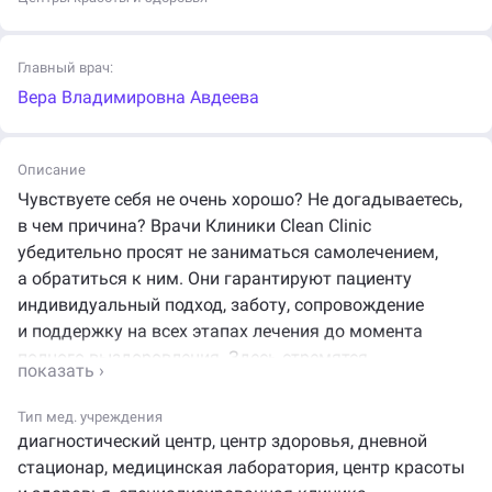
Главный врач:
Вера Владимировна Авдеева
Описание
Чувствуете себя не очень хорошо? Не догадываетесь,
в чем причина? Врачи Клиники Clean Clinic
убедительно просят не заниматься самолечением,
а обратиться к ним. Они гарантируют пациенту
индивидуальный подход, заботу, сопровождение
и поддержку на всех этапах лечения до момента
полного выздоровления. Здесь стремятся
не отставать от мировых стандартов, и поэтому
избавили клиентов от необходимости стоять
Тип мед. учреждения
в длинных очередях, а для тех, кто прибыл на прием
диагностический центр
,
центр здоровья
,
дневной
раньше назначенного времени, оборудовали
стационар
,
медицинская лаборатория
,
центр красоты
комфортную зону ожидания, где можно избавиться