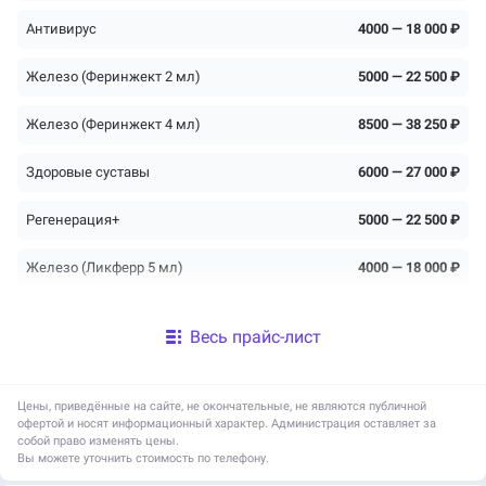
Антивирус
4000 — 18 000 ₽
Железо (Феринжект 2 мл)
5000 — 22 500 ₽
Железо (Феринжект 4 мл)
8500 — 38 250 ₽
Здоровые суставы
6000 — 27 000 ₽
Регенерация+
5000 — 22 500 ₽
Железо (Ликферр 5 мл)
4000 — 18 000 ₽
Хроническая усталость
5000 — 23 750 ₽
Весь прайс-лист
Энергия актив+
5500 — 26 130 ₽
Цены, приведённые на сайте, не окончательные, не являются публичной
Липидный баланс
5000 — 22 500 ₽
офертой и носят информационный характер. Администрация оставляет за
собой право изменять цены.
Сила и ум
4000 — 18 000 ₽
Вы можете уточнить стоимость по телефону.