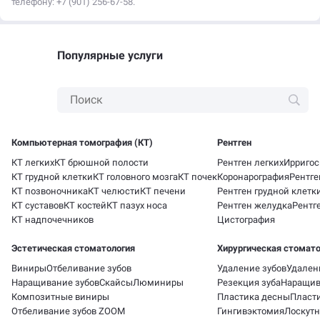
телефону: +7 (901) 256-67-58.
Популярные услуги
Компьютерная томография (КТ)
Рентген
КТ легких
КТ брюшной полости
Рентген легких
Ирригос
КТ грудной клетки
КТ головного мозга
КТ почек
Коронарография
Рентге
КТ позвоночника
КТ челюсти
КТ печени
Рентген грудной клетк
КТ суставов
КТ костей
КТ пазух носа
Рентген желудка
Рентг
КТ надпочечников
Цистография
Эстетическая стоматология
Хирургическая стомато
Виниры
Отбеливание зубов
Удаление зубов
Удален
Наращивание зубов
Скайсы
Люминиры
Резекция зуба
Наращив
Композитные виниры
Пластика десны
Пласти
Отбеливание зубов ZOOM
Гингивэктомия
Лоскутн