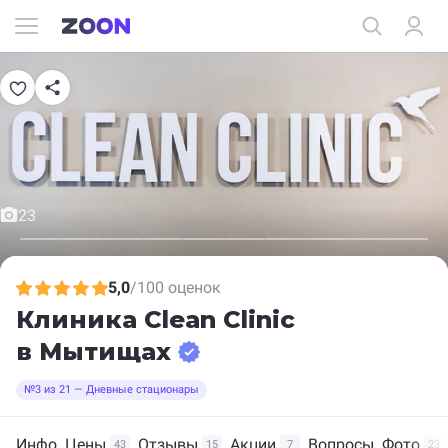
23
5,0
/
100 оценок
Клиника Clean Clinic
в Мытищах
№3 из 21 — Дневные стационары
Инфо
Цены
Отзывы
Акции
Вопросы
Фото
43
15
7
23