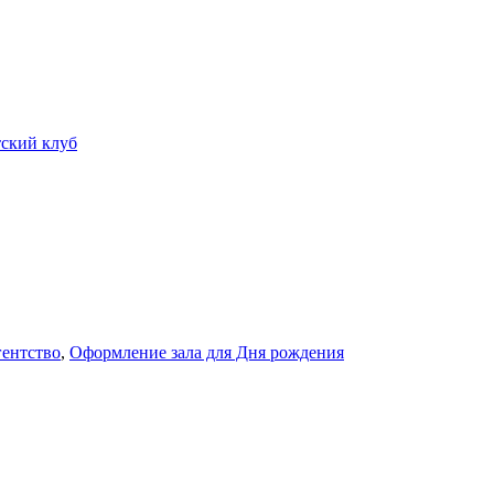
ский клуб
гентство
,
Оформление зала для Дня рождения