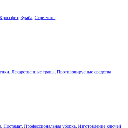
Кроссфит
,
Зумба
,
Стретчинг
тики
,
Лекарственные травы
,
Противовирусные средства
е
,
Постамат
,
Профессиональная уборка
,
Изготовление ключей