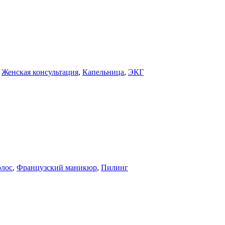
,
Женская консультация
,
Капельница
,
ЭКГ
олос
,
Французский маникюр
,
Пилинг