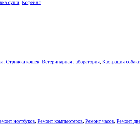
вка суши
,
Кофейня
та
,
Стрижка кошек
,
Ветеринарная лаборатория
,
Кастрация собак
емонт ноутбуков
,
Ремонт компьютеров
,
Ремонт часов
,
Ремонт дв