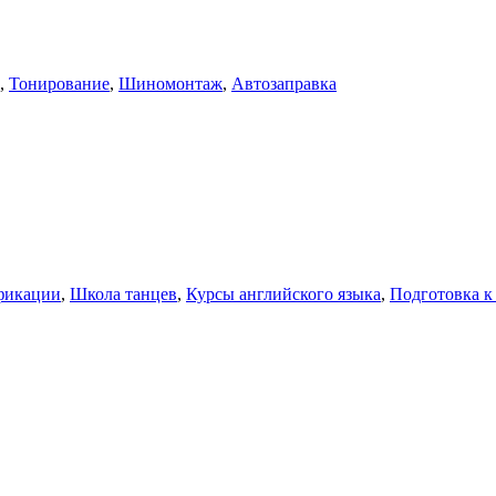
,
Тонирование
,
Шиномонтаж
,
Автозаправка
фикации
,
Школа танцев
,
Курсы английского языка
,
Подготовка к