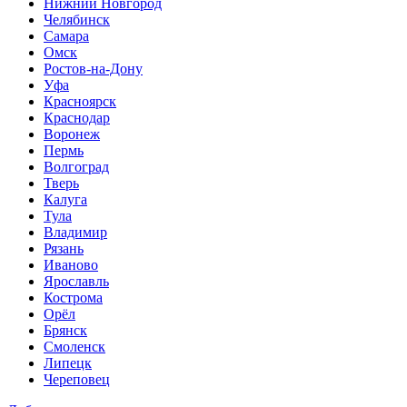
Нижний Новгород
Челябинск
Самара
Омск
Ростов-на-Дону
Уфа
Красноярск
Краснодар
Воронеж
Пермь
Волгоград
Тверь
Калуга
Тула
Владимир
Рязань
Иваново
Ярославль
Кострома
Орёл
Брянск
Смоленск
Липецк
Череповец