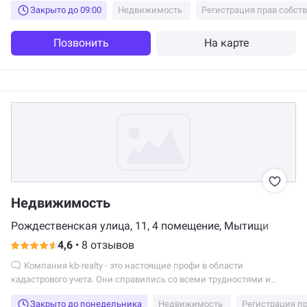
Закрыто до 09:00
Недвижимость
Регистрация прав собст
проблем. Проверили подходящий вариант на чистоту истории и
сумма как раз соответствовала договору. Сделка прошла
спокойно, всем спасибо за отличный результат.
Позвонить
На карте
Недвижимость
Рождественская улица, 11, 4 помещение, Мытищи
4,6
•
8 отзывов
Компания kb-realty - это настоящие профи в области
кадастрового учета. Они справились со всеми трудностями и
вопросами, которые возникли у меня по ходу работы. Очень
Закрыто до понедельника
Недвижимость
Регистрация п
приятно иметь дело с такими специалистами.