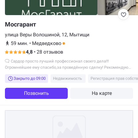
Мосгарант
улица Веры Волошиной, 12, Мытищи
59 мин.
•
Медведково
4,8
•
28 отзывов
Сардор просто лучший профессионал своего дела!!!
Огромнейшее ему спасибо,за проведённую сделку! Рекомендую
данное агенство и сотрудника Сардора!
Закрыто до 09:00
Недвижимость
Регистрация прав собст
Позвонить
На карте