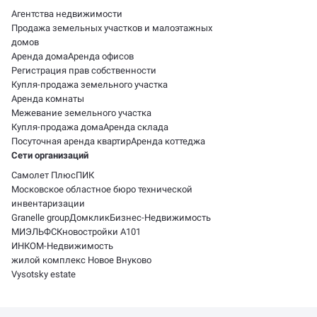
Агентства недвижимости
Продажа земельных участков и малоэтажных
домов
Аренда дома
Аренда офисов
Регистрация прав собственности
Купля-продажа земельного участка
Аренда комнаты
Межевание земельного участка
Купля-продажа дома
Аренда склада
Посуточная аренда квартир
Аренда коттеджа
Сети организаций
Самолет Плюс
ПИК
Московское областное бюро технической
инвентаризации
Granelle group
Домклик
Бизнес-Недвижимость
МИЭЛЬ
ФСК
новостройки А101
ИНКОМ-Недвижимость
жилой комплекс Новое Внуково
Vysotsky estate