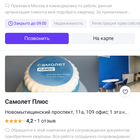
Приехав в Москву в командировку по работе, данная
организация помогла мне подобрать квартиру. За приемлемые
деньги и близко от работы. Особо отмечу агента Наталью, за ее
Закрыто до 09:00
Недвижимость
Регистрация прав собст
профессиональные качества!
Позвонить
На карте
Самолет Плюс
Новомытищинский проспект, 11а, 109 офис; 1 этаж,
Мытищи
4,2
•
1 отзыв
Обращался к этой компании для сопровождения документов
приобретения квартиры. Вся работа сотрудника сопровождавшего