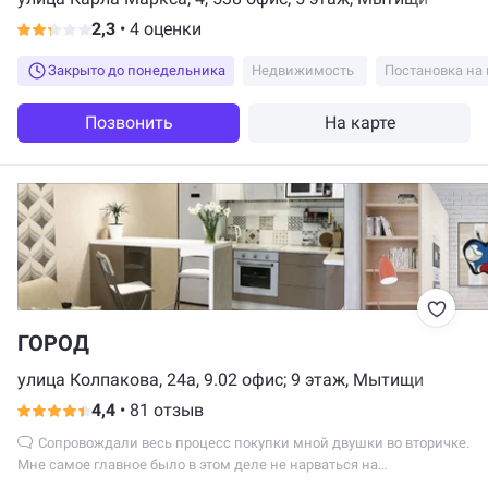
договорённости. Уже даже не знаю что делать и как вводить
2,3
•
4 оценки
здания в эксплуатацию с такими подрядчиками, не останется как
я в беде будьте умнее.
Закрыто до понедельника
Недвижимость
Постановка на 
Позвонить
На карте
ГОРОД
улица Колпакова, 24а, 9.02 офис; 9 этаж, Мытищи
4,4
•
81 отзыв
Сопровождали весь процесс покупки мной двушки во вторичке.
Мне самое главное было в этом деле не нарваться на
непорядочных продавцов, что бы не возникло в последствии