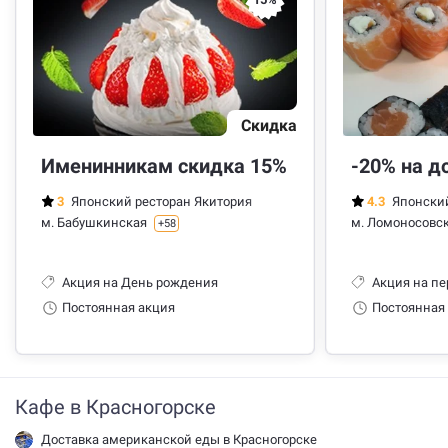
Скидка
Именинникам скидка 15%
-20% на д
3
Японский ресторан Якитория
4.3
Японский
м. Бабушкинская
м. Ломоносовс
+
58
Акция на День рождения
Акция на п
Постоянная акция
Постоянная
Кафе в Красногорске
Доставка американской еды в Красногорске