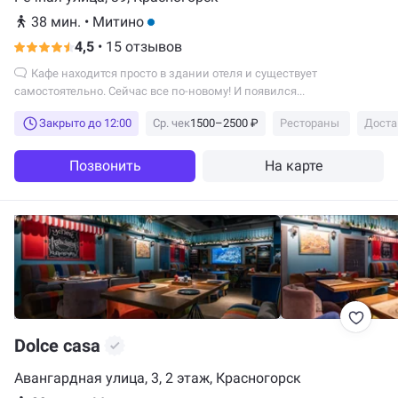
38 мин.
•
Митино
4,5
•
15 отзывов
Кафе находится просто в здании отеля и существует
самостоятельно. Сейчас все по-новому! И появился...
Закрыто до 12:00
Ср. чек
1500–2500 ₽
Рестораны
Доста
Позвонить
На карте
Dolce casa
Авангардная улица, 3, 2 этаж, Красногорск