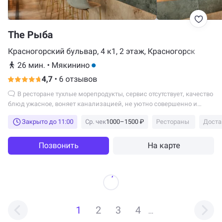
The Рыба
Красногорский бульвар, 4 к1, 2 этаж, Красногорск
26 мин.
•
Мякинино
4,7
•
6 отзывов
В ресторане тухлые морепродукты, сервис отсутствует, качество
блюд ужасное, воняет канализацией, не уютно совершенно и
дурная музыка играет!!! Еще и мини порции шашлыка, роллов,
Закрыто до 11:00
Ср. чек
1000–1500 ₽
Рестораны
Доста
главное чтобы ужин не привел к отравлению. Но такого мы еще не
ели компанией.
Позвонить
На карте
1
2
3
4
…