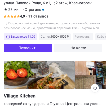
улица Липовой Рощи, 6 к1, 1; 2 этаж, Красногорск
28 мин.
•
Строгино
4,9
•
11 отзывов
Потрясающий новый для меня ресторан, красивая обстановка,
разнообразное меню, приветливый персонал. Очень вкусно, мой
личный...
Закрыто до 11:00
Ср. чек
1000–1500 ₽
Рестораны
Кафе 
Позвонить
На карте
Village Kitchen
городской округ деревня Глухово, Центральная улица,