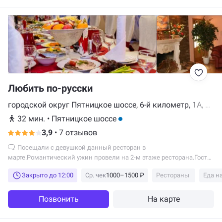
Любить по-русски
городской округ Пятницкое шоссе, 6-й километр, 1А, 6
этаж, Красногорск
32 мин.
•
Пятницкое шоссе
3,9
•
7 отзывов
Посещали с девушкой данный ресторан в
марте.Романтический ужин провели на 2-м этаже ресторана.Гостей
было не много, как раз я...
Закрыто до 12:00
Ср. чек
1000–1500 ₽
Рестораны
Еда н
Позвонить
На карте