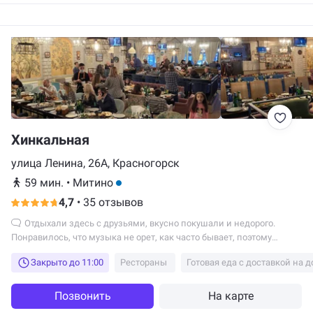
Хинкальная
улица Ленина, 26А, Красногорск
59 мин.
•
Митино
4,7
•
35 отзывов
Отдыхали здесь с друзьями, вкусно покушали и недорого.
Понравилось, что музыка не орет, как часто бывает, поэтому
получилось поболтать. Еще придем
Закрыто до 11:00
Рестораны
Готовая еда с доставкой на 
Позвонить
На карте