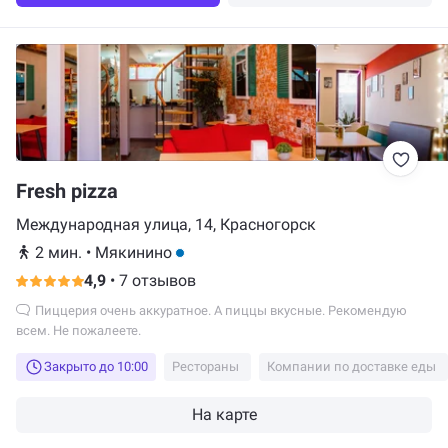
Fresh pizza
Международная улица, 14, Красногорск
2 мин.
•
Мякинино
4,9
•
7 отзывов
Пиццерия очень аккуратное. А пиццы вкусные. Рекомендую
всем. Не пожалеете.
Закрыто до 10:00
Рестораны
Компании по доставке еды
На карте