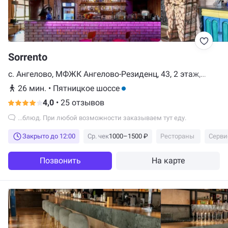
Sorrento
с. Ангелово, МФЖК Ангелово-Резиденц, 43, 2 этаж,
Красногорск
26 мин.
•
Пятницкое шоссе
4,0
•
25 отзывов
...блюд. При любой возможности заказываем тут еду.
Закрыто до 12:00
Ср. чек
1000–1500 ₽
Рестораны
Серви
Позвонить
На карте