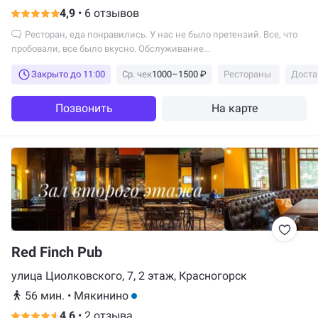
44, Красногорск
4,9
•
6 отзывов
Ресторан, еда понравились. У нас не было претензий. Все, что
пробовали, все было вкусно. Обслуживание...
Закрыто до 11:00
Ср. чек
1000–1500 ₽
Рестораны
Доста
Позвонить
На карте
Red Finch Pub
улица Циолковского, 7, 2 этаж, Красногорск
56 мин.
•
Мякинино
4,6
•
2 отзыва