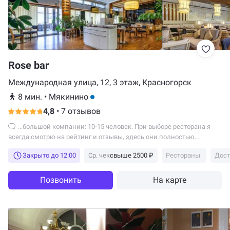
Rose bar
Международная улица, 12, 3 этаж, Красногорск
8 мин.
•
Мякинино
4,8
•
7 отзывов
...большой компании: 10-15 человек. При выборе ресторана я
всегда смотрю на рейтинг и отзывы, здесь они полностью
соответствуют моим ожиданиям. Всё...
Закрыто до 12:00
Ср. чек
свыше 2500 ₽
Рестораны
Дост
Позвонить
На карте