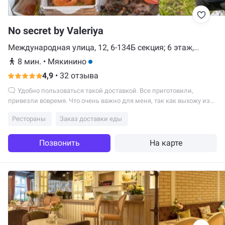
No secret by Valeriya
Международная улица, 12, 6-134Б секция; 6 этаж,
Красногорск
8 мин.
•
Мякинино
4,9
•
32 отзыва
Удобно пользоваться такой доставкой. Все приготовили,
привезли вовремя. Что очень важно для меня, так как выхожу из
дома в одно...
Рестораны
Заказ доставки еды
Позвонить
На карте