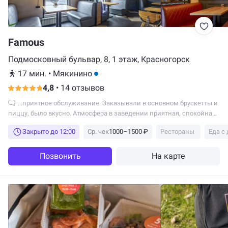
Famous
Подмосковный бульвар, 8, 1 этаж, Красногорск
17 мин.
•
Мякинино
4,8
•
14 отзывов
...приятное обслуживание. Заказывали в основном брускетты и
пиццу, было вкусно. Атмосфера в заведении приятная, спокойная,
приятная для семьи с детьми....
Закрыто до 12:00
Ср. чек
1000–1500 ₽
Рестораны
Еда с
Позвонить
На карте