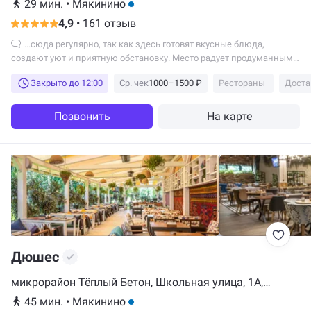
29 мин.
•
Мякинино
4,9
•
161 отзыв
...сюда регулярно, так как здесь готовят вкусные блюда,
создают уют и приятную обстановку. Место радует продуманным
интерьером, хорошей музыкой и теплой...
Закрыто до 12:00
Ср. чек
1000–1500 ₽
Рестораны
Доста
Позвонить
На карте
Дюшес
микрорайон Тёплый Бетон, Школьная улица, 1А,
Красногорск
45 мин.
•
Мякинино