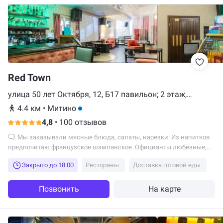
Red Town
улица 50 лет Октября, 12, Б17 павильон; 2 этаж,
Красногорск
4.4 км
•
Митино
4,8
•
100 отзывов
Мы заказывали мясные блюда, салаты, нарезки. Из напитков
предпочитаю французское шампанское. Официанты любезные,
всегда идут навстречу.
Закрыто до 18:00
Рестораны
Доставка готовой еды
Позвонить
На карте