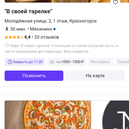
"В своей тарелке"
Молодёжная улица, 3, 1 этаж, Красногорск
30 мин.
•
Мякинино
4,4
•
20 отзывов
Кафе "В своей тарелке" я посещаю со своей супругой часто, и
часто заказываем доставку еды. Мне нравится...
Закрыто до 11:00
Ср. чек
1000–1500 ₽
Рестораны
Служб
Позвонить
На карте