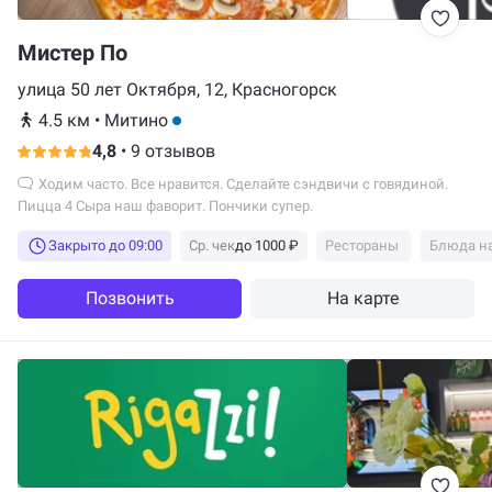
Мистер По
улица 50 лет Октября, 12, Красногорск
4.5 км
•
Митино
4,8
•
9 отзывов
Ходим часто. Все нравится. Сделайте сэндвичи с говядиной.
Пицца 4 Сыра наш фаворит. Пончики супер.
Закрыто до 09:00
Ср. чек
до 1000 ₽
Рестораны
Блюда на
Позвонить
На карте