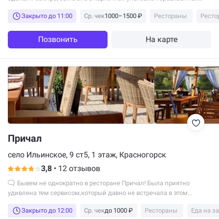
веревкой. Выбрали это кафе, потому...
Закрыто до 11:00
Ср. чек
1000–1500 ₽
Рестораны
Ресто
Позвонить
На карте
Причал
село Ильинское, 9 ст5, 1 этаж, Красногорск
3,8
•
12 отзывов
Бывем не однократно в ресторане Причал! Была приятно
удивлена тем сервисом,который давно не встречала в этом
ресторане!...
Закрыто до 12:00
Ср. чек
до 1000 ₽
Рестораны
Еда на з