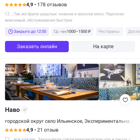
4,9
•
178 отзывов
...Так же брали шашлык: нежное и вкусное мясо. Персонал
вежливый, обслуживание быстрое.
Закрыто до 12:00
Ср. чек
1000–1500 ₽
Рестораны
Доста
Заказать онлайн
На карте
Наво
городской округ село Ильинское, Экспериментальная
улица, 10, Красногорск
4,9
•
21 отзыв
...всё для вас. Заказывали средиземноморскую еду и пиццу –