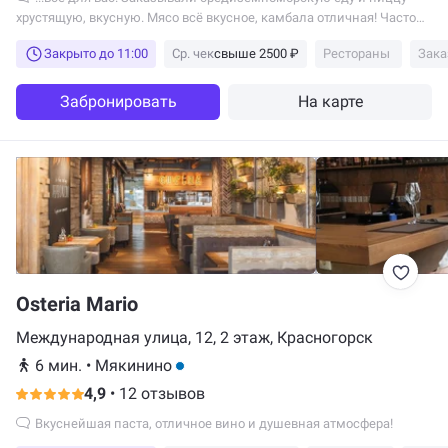
хрустящую, вкусную. Мясо всё вкусное, камбала отличная! Часто
ходим компанией – всё...
Закрыто до 11:00
Ср. чек
свыше 2500 ₽
Рестораны
Зака
Забронировать
На карте
Osteria Mario
Международная улица, 12, 2 этаж, Красногорск
6 мин.
•
Мякинино
4,9
•
12 отзывов
Вкуснейшая паста, отличное вино и душевная атмосфера!