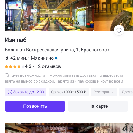
Изи паб
Большая Воскресенская улица, 1, Красногорск
42 мин.
•
Мякинино
4,3
•
12 отзывов
...нет возможности – можно заказать доставку по адресу или
взять на вынос со скидкой. Так что изи паб хорош и крут во всем!
Закрыто до 12:00
Ср. чек
1000–1500 ₽
Рестораны
Доста
Позвонить
На карте