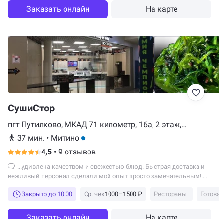
Заказать онлайн
На карте
СушиСтор
пгт Путилково, МКАД 71 километр, 16а, 2 этаж,
Красногорск
37 мин.
•
Митино
4,5
•
9 отзывов
...удивлена качеством и свежестью блюд. Быстрая доставка и
вежливый персонал сделали мой опыт просто замечательным!.
Очень рекомендую всем, кто ценит...
Закрыто до 10:00
Ср. чек
1000–1500 ₽
Рестораны
Готов
Заказать онлайн
На карте