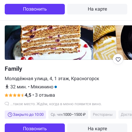
Позвонить
На карте
Family
Молодёжная улица, 4, 1 этаж, Красногорск
32 мин.
•
Мякинино
4,5
•
3 отзыва
...такое место. Ждём, когда в меню появится вино.
Закрыто до 10:00
Ср. чек
1000–1500 ₽
Рестораны
Доста
Позвонить
На карте