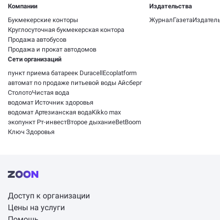
Компании
Издательства
Букмекерские конторы
Журнал
Газета
Издатель
Круглосуточная букмекерская контора
Продажа автобусов
Продажа и прокат автодомов
Сети организаций
пункт приема батареек Duracell
Ecoplatform
автомат по продаже питьевой воды Айсберг
Столото
Чистая вода
водомат Источник здоровья
водомат Артезианская вода
Kikko max
экопункт Рт-инвест
Второе дыхание
BetBoom
Ключ Здоровья
Доступ к организации
Цены на услуги
Помощь