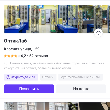
ОптикЛаб
Красная улица, 159
4,2
•
52 отзыва
Нравится, что здесь большой набор линз, хорошая и грамотная
консультация оптика, большой выбор оправ.
Открыто до 20:00
Оптики
Мультифокальные линзы
Позвонить
На карте