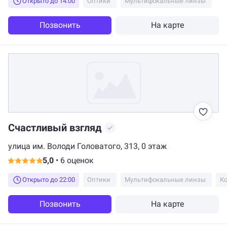
Открыто до 14:00
Оптики
Мультифокальные линзы
без нас можно обойтись. Но, знаете два месяца, ждать очки и
потом получить их по цене, сильно отличающейся от
первоначальнозаявленной, как-то, не очень понравилось.
Позвонить
На карте
Счастливый взгляд
улица им. Володи Головатого, 313, 0 этаж
5,0
•
6 оценок
Открыто до 22:00
Оптики
Мультифокальные линзы
Позвонить
На карте