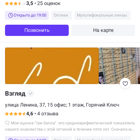
3,5
•
25 оценок
Открыто до 19:00
Оптики
Мультифокальные линзы
Позвонить
На карте
Взгляд
улица Ленина, 37, 15 офис; 1 этаж, Горячий Ключ
4,6
•
4 отзыва
Моя оценка-"три балла" -это среднеарифметический показатель
нашего знакомства с этой оптикой в течении пяти лет. Сначала мы
с ней дружили и на обман, конечно не надеялись. Но видно, что и