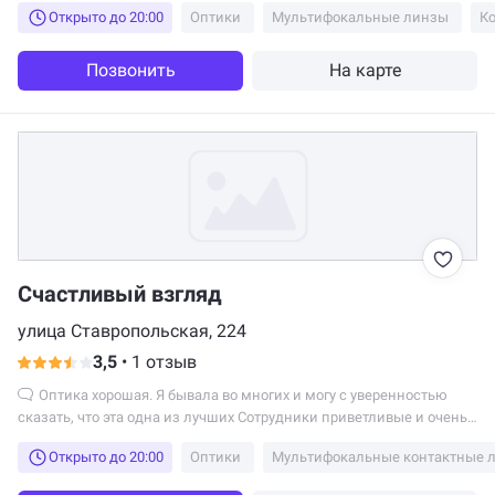
Открыто до 20:00
Оптики
Мультифокальные линзы
Позвонить
На карте
Счастливый взгляд
улица Ставропольская, 224
3,5
•
1 отзыв
Оптика хорошая. Я бывала во многих и могу с уверенностью
сказать, что эта одна из лучших Сотрудники приветливые и очень
вежливые. В помещении чисто и светло. Ассортимент велик. И
Открыто до 20:00
Оптики
Мультифокальные контактные 
чинят очки они хорошо Если у меня возникнет поломка, то я
непременно вернусь именно к ним🌷