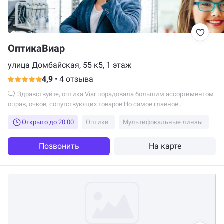
ОптикаВиар
улица Домбайская, 55 к5, 1 этаж
4,9
•
4 отзыва
Здравствуйте, оптика Viar порадовала большим ассортиментом
оправ, очков, сопутствующих товаров.Но самое главное...
Открыто до 20:00
Оптики
Мультифокальные линзы
Позвонить
На карте