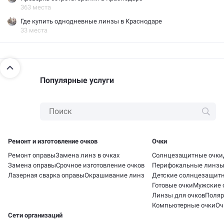
363 места
Где купить однодневные линзы в Краснодаре
33 места
Популярные услуги
Ремонт и изготовление очков
Очки
Ремонт оправы
Замена линз в очках
Солнцезащитные очки
Замена оправы
Срочное изготовление очков
Перифокальные линз
Лазерная сварка оправы
Окрашивание линз
Детские солнцезащит
Готовые очки
Мужские 
Линзы для очков
Поляр
Компьютерные очки
Оч
Сети организаций