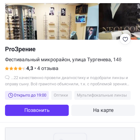
ProЗрение
Фестивальный микрорайон, улица Тургенева, 148
4,3
•
4 отзыва
...22 качественно провели диагностику и подобрали линзы и
оправу сыну. Всё грамотно объяснили, т.к. с проблемой зрения
столкнулись впервые. Сыну очень...
Открыто до 19:00
Оптики
Мультифокальные линзы
Позвонить
На карте