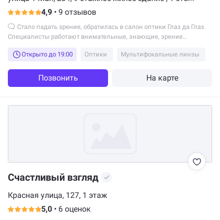
4,9
•
9 отзывов
Стало падать зрение, обратилась в салон оптики Глаз да Глаз.
Специалисты работают внимательные, знающие, зрение
проверили, подобрали очки, помогли с выбором оправы.
Открыто до 19:00
Оптики
Мультифокальные линзы
Обслуживанием довольна, да и цены приятно порадовали. В очках
теперь вижу хорошо, спасибо!
Позвонить
На карте
Счастливый взгляд
Красная улица, 127, 1 этаж
5,0
•
6 оценок