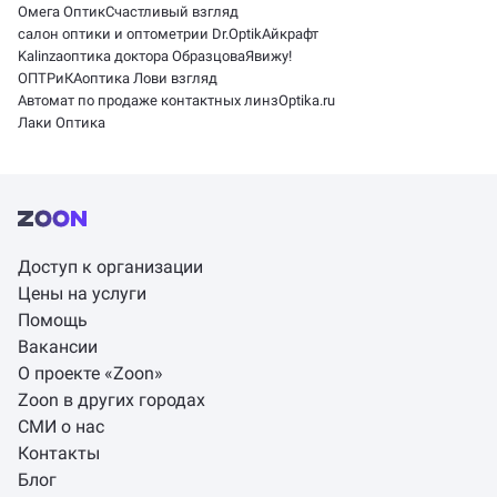
Омега Оптик
Счастливый взгляд
салон оптики и оптометрии Dr.Optik
Айкрафт
Kalinza
оптика доктора Образцова
Явижу!
ОПТРиКА
оптика Лови взгляд
Автомат по продаже контактных линз
Optika.ru
Лаки Оптика
Доступ к организации
Цены на услуги
Помощь
Вакансии
О проекте «Zoon»
Zoon в других городах
СМИ о нас
Контакты
Блог