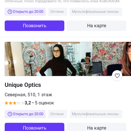
отличный, плюс порадовало то, что появились очки KUBORAUM.
Открыто до 20:00
Оптики
Мультифокальные линзы
Позвонить
На карте
Unique Optics
Северная, 510, 1 этаж
3,2
•
5 оценок
Открыто до 20:00
Оптики
Мультифокальные линзы
Позвонить
На карте