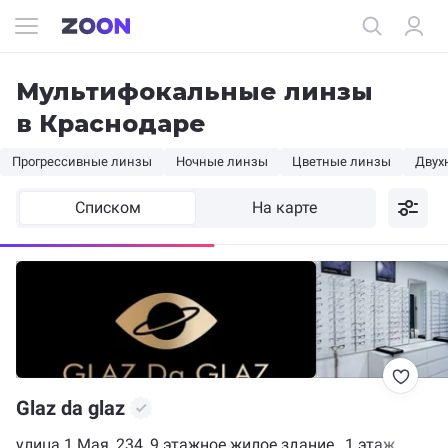
Мультифокальные линзы
в Краснодаре
Прогрессивные линзы
Ночные линзы
Цветные линзы
Двух
Списком
На карте
Glaz da glaz
улица 1 Мая, 234, 9 этажное жилое здание , 1 этаж