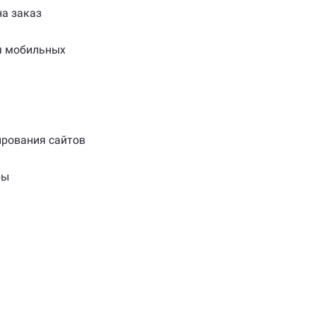
на заказ
я мобильных
ирования сайтов
ры