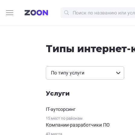
Типы интернет-
По типу услуги
Услуги
IT-аутсорсинг
15 мест по
районам
Компании-разработчики ПО
43 места