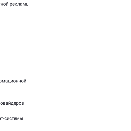
тной рекламы
рмационной
ровайдеров
ет-системы