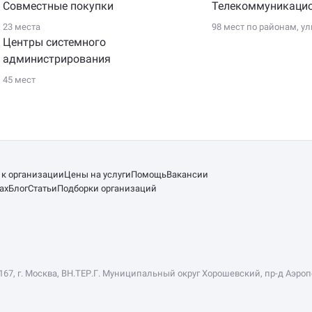
Совместные покупки
Телекоммуникаци
23 места
98 мест по
районам
,
ул
Центры системного
администрирования
45 мест
 к организации
Цены на услуги
Помощь
Вакансии
ах
Блог
Статьи
Подборки организаций
167, г. Москва, ВН.ТЕР.Г. Муниципальный округ Хорошевский, пр-д Аэропор